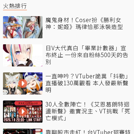
火熱排行
魔鬼身材！Coser扮《勝利女
神：妮姬》瑪律恰那泳裝造型
日V大代真白「畢業計數器」宣
布終止 一份來自粉絲500天的告
別
一直呻吟？VTuber詭異「抖動」
直播破130萬觀看 本人發最新聲
明
30人全數陣亡！《艾恩葛朗特迴
盪新聲》邀實況主、VT挑戰「死
亡模式」
靠聊股市走紅！台VTuber珂賽特