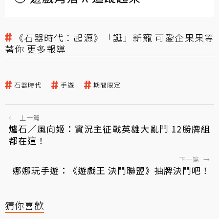
《石器時代：起源》「誕」新寵 可愛企果果等
著你 更多報導
石器時代
手遊
期間限定
←
上一篇
爐石／風向姬：實況主征戰英雄大亂鬥 12勝牌組
都在這！
下一篇
→
娜娜玩手遊：《遊戲王 決鬥聯盟》抽牌決鬥吧！
猜你喜歡