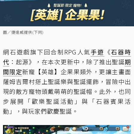
圖／捷達威提供(下同)
網石遊戲旗下回合制RPG人氣
手遊
《
石器時
代
：起源》，在本次更新中，除了推出聖誕
期
間限定
新寵【英雄】企果果類外，更讓主畫面
薩姆吉爾村搭上聖誕樂與聖誕擺飾，冒險中出
現的敵方寵物頭戴萌萌的聖誕帽。此外，也同
步展開「歡樂聖誕活動」與「石器賓果活
動」，與玩家們歡慶聖誕。