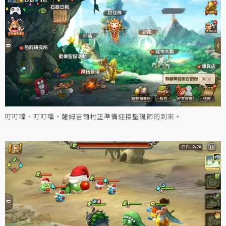
叮叮噹、叮叮噹，薩姆吉爾村正準備迎接聖誕節的到來。