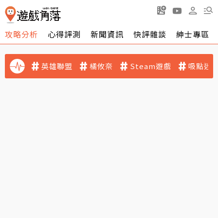
攻略分析
心得評測
新聞資訊
快評雜談
紳士專區
英雄聯盟
橘攸奈
Steam遊戲
吸點迷