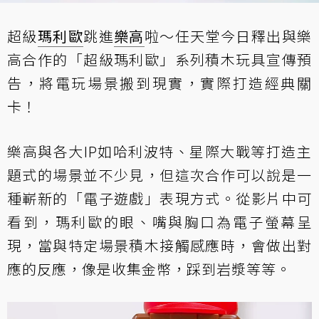
超級
瑪利歐
跳進
樂高
啦～任天堂今日釋出與樂
高合作的
「超級瑪利歐」系列積木玩具
宣傳預
告，將電玩場景搬到現實，實際打造經典關
卡！
樂高與各大IP如哈利波特、星際大戰等打造主
題式的場景並不少見，但這次合作可以說是一
種嶄新的「電子遊戲」表現方式。從影片中可
看到，瑪利歐的眼、嘴與胸口為電子螢幕呈
現，當與特定場景積木接觸感應時，會做出對
應的反應，像是收集金幣，踩到岩漿等等。