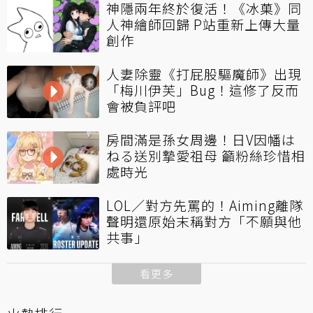
神隱兩年終於復活！《冰菓》同
人神繪師回歸 P站重新上傳大量
創作
人妻除靈《打屁股驅魔師》出現
「梅川伊芙」Bug！這修了反而
會被負評吧
房間滿是孫女周邊！日V因幡は
ねる送別摯愛祖母 籲粉絲珍惜相
處時光
LOL／對方先罵的！Aiming離隊
聲明還原始末稱對方「不願與他
共事」
看更多