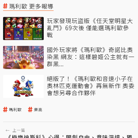
瑪利歐 更多報導
玩家發現玩盜版《任天堂明星大
亂鬥》69次後 僅能選瑪利歐參
戰
國外玩家將《瑪利歐》奇諾比奧
染黑 網友：這樣碧姬公主就有一
群黑...
絕版了！《瑪利歐和音速小子在
奧林匹克運動會》再無新作 奧委
會想另尋合作夥伴
瑪利歐
樂高
←
上一篇
《極樂迪斯科》心得：開創自由、意味深遠、獨