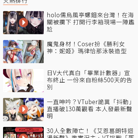
火熱排行
holo儒烏風亭螺鈿來台灣！在海
關被攔下 打開行李箱現場一陣尷
尬
魔鬼身材！Coser扮《勝利女
神：妮姬》瑪律恰那泳裝造型
日V大代真白「畢業計數器」宣
布終止 一份來自粉絲500天的告
別
一直呻吟？VTuber詭異「抖動」
直播破130萬觀看 本人發最新聲
明
30人全數陣亡！《艾恩葛朗特迴
盪新聲》邀實況主、VT挑戰「死