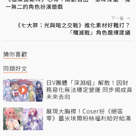
一無二的角色扮演遊戲
下一篇
→
《七大罪：光與暗之交戰》進化素材好難打？
「殲滅戰」角色選擇建議
猜你喜歡
同類好文
日V團體「深淵組」解散！因財
務惡化無法穩定營運 同步揭成員
未來去向
展現大胸襟！Coser扮《絕區
零》蕾米埃爾粉絲福利給好給滿