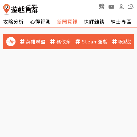
攻略分析
心得評測
新聞資訊
快評雜談
紳士專區
英雄聯盟
橘攸奈
Steam遊戲
吸點迷