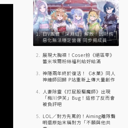
日V團體「深淵組」解散！因財務
惡化無法穩定營運 同步揭成員未
來去向
展現大胸襟！Coser扮《絕區零》
蕾米埃爾粉絲福利給好給滿
神隱兩年終於復活！《冰菓》同人
神繪師回歸 P站重新上傳大量創作
人妻除靈《打屁股驅魔師》出現
「梅川伊芙」Bug！這修了反而會
被負評吧
LOL／對方先罵的！Aiming離隊聲
明還原始末稱對方「不願與他共