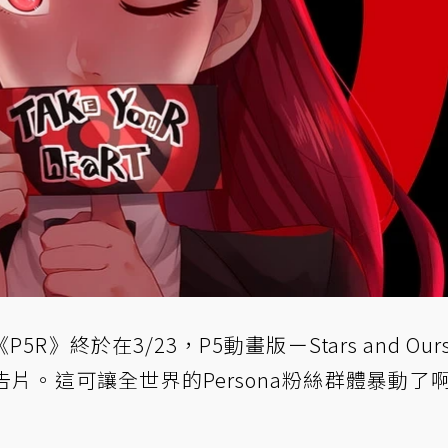
》終於在3/23，P5動畫版ーStars and Our
片。這可讓全世界的Persona粉絲群體暴動了