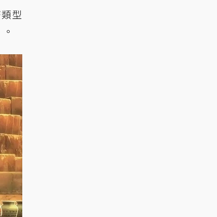
麼類型
」。