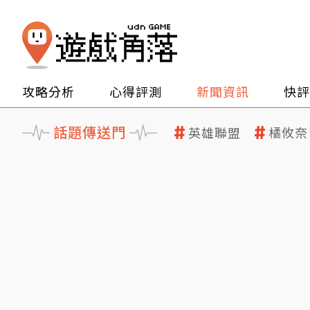
攻略分析
心得評測
新聞資訊
快評
話題傳送門
英雄聯盟
橘攸奈