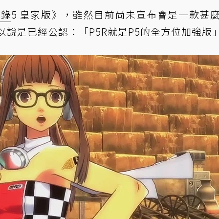
聞錄
5 皇家版》，雖然目前尚未宣布會是一款甚
以說是已經公認：「P5R就是P5的全方位加強版