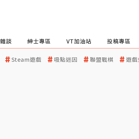
雜談
紳士專區
VT加油站
投稿專區
Steam遊戲
吸點迷因
聯盟戰棋
遊戲