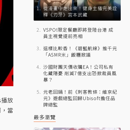
從漫畫中走出來！健身主播完美詮
釋《刃牙》宮本武藏
VSPO!限定餐廳即將登陸台港 成
員主視覺提前亮相
這樣比較香！《碧藍航線》推千元
「ASMR米」飯糰掀議
沙國財團天價收購EA！公司私有
化藏隱憂 削減7億支出恐掀裁員風
暴？
元老回鍋！前《刺客教條：維京紀
元》遊戲總監回歸Ubisoft擔任品
s播放
牌總監
啊，當
最多瀏覽