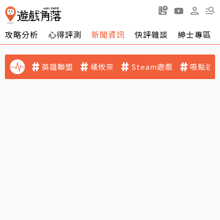
攻略分析
心得評測
新聞資訊
快評雜談
紳士專區
英雄聯盟
橘攸奈
Steam遊戲
吸點迷