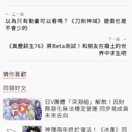
←
上一篇
以為只有動畫可以看嗎？《刀劍神域》遊戲也是
不會少的
下一篇
→
《異塵餘生76》將Beta測試！和朋友在廢土的世
界中求生吧
猜你喜歡
同類好文
日V團體「深淵組」解散！因財
務惡化無法穩定營運 同步揭成員
未來去向
神隱兩年終於復活！《冰菓》同