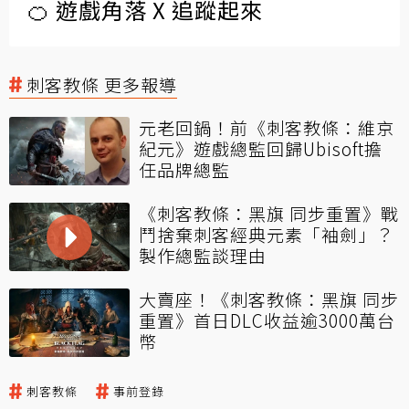
🍊 遊戲角落 X 追蹤起來
刺客教條 更多報導
元老回鍋！前《刺客教條：維京
紀元》遊戲總監回歸Ubisoft擔
任品牌總監
《刺客教條：黑旗 同步重置》戰
鬥捨棄刺客經典元素「袖劍」？
製作總監談理由
大賣座！《刺客教條：黑旗 同步
重置》首日DLC收益逾3000萬台
幣
刺客教條
事前登錄