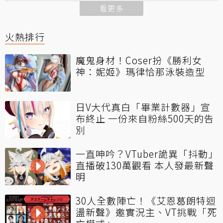
看更多
火熱排行
魔鬼身材！Coser扮《勝利女
神：妮姬》瑪律恰那泳裝造型
日V大代真白「畢業計數器」宣
布終止 一份來自粉絲500天的告
別
一直呻吟？VTuber詭異「抖動」
直播破130萬觀看 本人發最新聲
明
30人全數陣亡！《艾恩葛朗特迴
盪新聲》邀實況主、VT挑戰「死