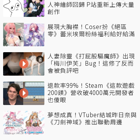
人神繪師回歸 P站重新上傳大量
創作
展現大胸襟！Coser扮《絕區
零》蕾米埃爾粉絲福利給好給滿
人妻除靈《打屁股驅魔師》出現
「梅川伊芙」Bug！這修了反而
會被負評吧
退款率99%！Steam《這款遊戲
200鎂》營收破4000萬元開發者
也傻眼
夢想成真！VTuber結城昨日奈與
《刀劍神域》推出聯動周邊