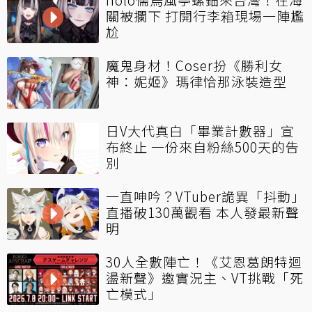
關被攔下 打開行李箱現場一陣尷
尬
魔鬼身材！Coser扮《勝利女
神：妮姬》瑪律恰那泳裝造型
日V大代真白「畢業計數器」宣
布終止 一份來自粉絲500天的告
別
一直呻吟？VTuber詭異「抖動」
直播破130萬觀看 本人發最新聲
明
30人全數陣亡！《艾恩葛朗特迴
盪新聲》邀實況主、VT挑戰「死
亡模式」