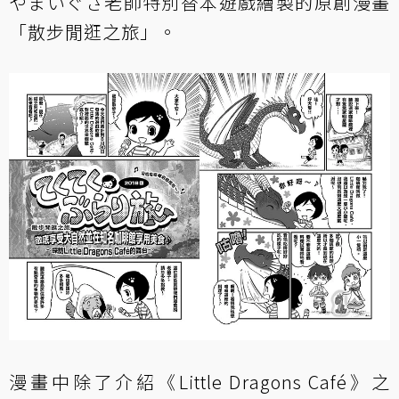
やまいぐさ老師特別替本遊戲繪製的原創漫畫
「散步閒逛之旅」。
漫畫中除了介紹《Little Dragons Café》之