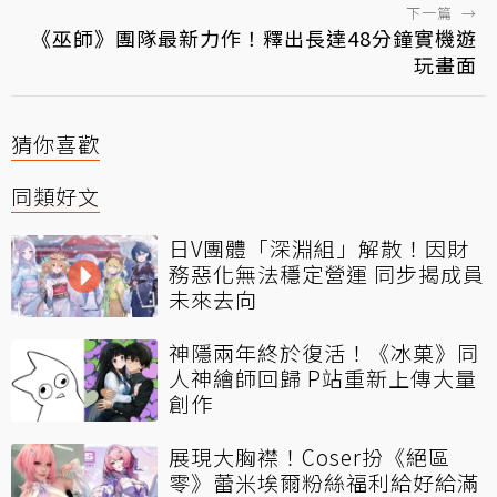
下一篇
→
《巫師》團隊最新力作！釋出長達48分鐘實機遊
玩畫面
猜你喜歡
同類好文
日V團體「深淵組」解散！因財
務惡化無法穩定營運 同步揭成員
未來去向
神隱兩年終於復活！《冰菓》同
人神繪師回歸 P站重新上傳大量
創作
展現大胸襟！Coser扮《絕區
零》蕾米埃爾粉絲福利給好給滿