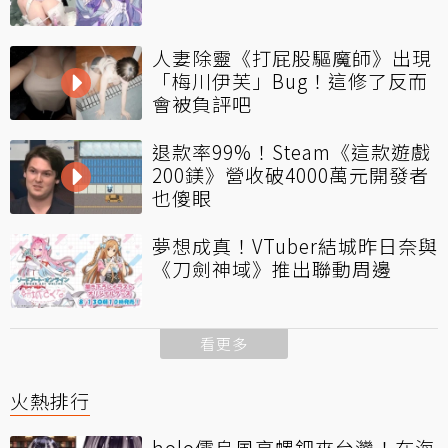
人妻除靈《打屁股驅魔師》出現
「梅川伊芙」Bug！這修了反而
會被負評吧
退款率99%！Steam《這款遊戲
200鎂》營收破4000萬元開發者
也傻眼
夢想成真！VTuber結城昨日奈與
《刀劍神域》推出聯動周邊
看更多
火熱排行
holo儒烏風亭螺鈿來台灣！在海