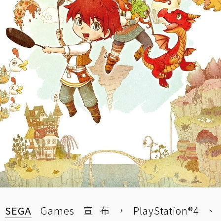
SEGA
Games 宣布，PlayStation®4、