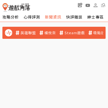
攻略分析
心得評測
新聞資訊
快評雜談
紳士專區
英雄聯盟
橘攸奈
Steam遊戲
吸點迷