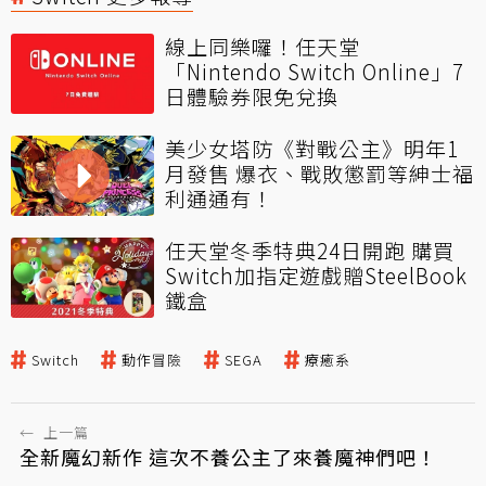
線上同樂囉！任天堂
「Nintendo Switch Online」7
日體驗券限免兌換
美少女塔防《對戰公主》明年1
月發售 爆衣、戰敗懲罰等紳士福
利通通有！
任天堂冬季特典24日開跑 購買
Switch加指定遊戲贈SteelBook
鐵盒
Switch
動作冒險
SEGA
療癒系
←
上一篇
全新魔幻新作 這次不養公主了來養魔神們吧！