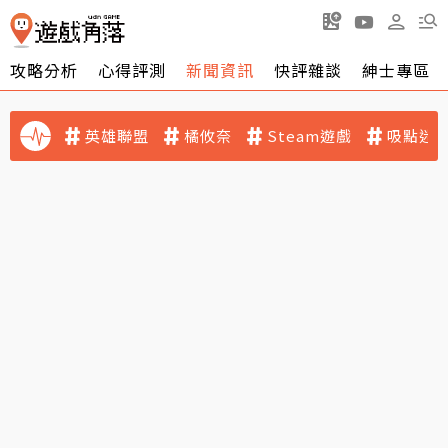
攻略分析
心得評測
新聞資訊
快評雜談
紳士專區
英雄聯盟
橘攸奈
Steam遊戲
吸點迷