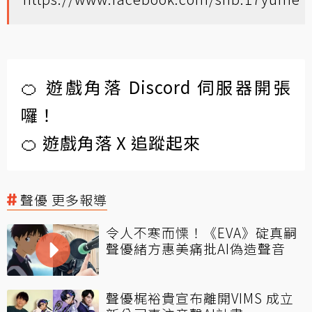
🍊 遊戲角落 Discord 伺服器開張
囉！
🍊 遊戲角落 X 追蹤起來
聲優 更多報導
令人不寒而慄！《EVA》碇真嗣
聲優緒方惠美痛批AI偽造聲音
聲優梶裕貴宣布離開VIMS 成立