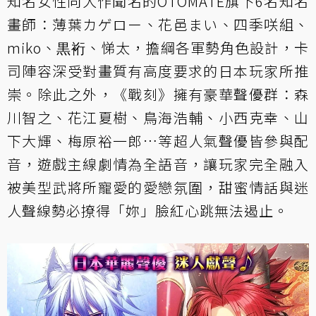
知名女性向大作聞名的OTOMATE旗下6名知名
畫師：薄葉カゲロー、花邑まい、四季咲組、
miko、黒裄、悌太，擔綱各軍勢角色設計，卡
司陣容深受對畫質有高度要求的日本玩家所推
崇。除此之外，《戰刻》擁有豪華聲優群：森
川智之、花江夏樹、鳥海浩輔、小西克幸、山
下大輝、梅原裕一郎…等超人氣聲優皆參與配
音，遊戲主線劇情為全語音，讓玩家完全融入
被美型武將所寵愛的愛戀氛圍，甜蜜情話與迷
人聲線勢必撩得「妳」臉紅心跳無法遏止。