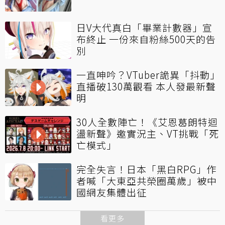
日V大代真白「畢業計數器」宣
布終止 一份來自粉絲500天的告
別
一直呻吟？VTuber詭異「抖動」
直播破130萬觀看 本人發最新聲
明
30人全數陣亡！《艾恩葛朗特迴
盪新聲》邀實況主、VT挑戰「死
亡模式」
完全失言！日本「黑白RPG」作
者喊「大東亞共榮圈萬歲」被中
國網友集體出征
看更多