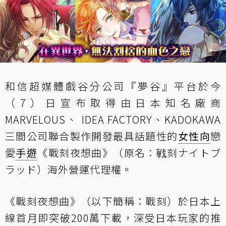
和信超媒體戲谷分公司『夢谷』平台於今
（7）日宣布取得由日本知名廠商
MARVELOUS、 IDEA FACTORY、KADOKAWA
三間公司聯合製作開發最具話題性的
女性向
戀
愛
手遊
《戰刻夜想曲》（原名：戦刻ナイトブ
ラッド）海外營運代理權。
《戰刻夜想曲》（以下簡稱：戰刻）於日本上
線首月即突破200萬下載，深受日本玩家的推