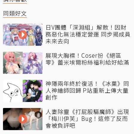
同類好文
日V團體「深淵組」解散！因財
務惡化無法穩定營運 同步揭成員
未來去向
展現大胸襟！Coser扮《絕區
零》蕾米埃爾粉絲福利給好給滿
神隱兩年終於復活！《冰菓》同
人神繪師回歸 P站重新上傳大量
創作
人妻除靈《打屁股驅魔師》出現
「梅川伊芙」Bug！這修了反而
會被負評吧