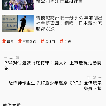
新公司專注音聲AI計畫
聲優諏訪部順一分享32年前剛出
社會薪資單！網嘆：日本薪水怎
麼都沒漲
聲優
事前登錄
女性向
手遊
←
上一篇
PS4獨佔遊戲《底特律：變人》 上市慶祝活動開
跑
下一篇
→
恐怖神作重生？17歲少年還原《P.T.》並供玩家
免費下載
猜你喜歡