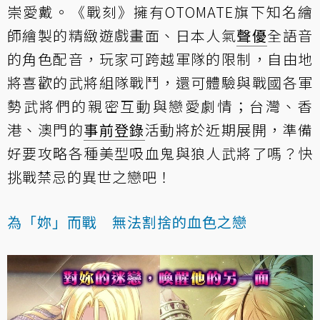
崇愛戴。《戰刻》擁有OTOMATE旗下知名繪
師繪製的精緻遊戲畫面、日本人氣
聲優
全語音
的角色配音，玩家可跨越軍隊的限制，自由地
將喜歡的武將組隊戰鬥，還可體驗與戰國各軍
勢武將們的親密互動與戀愛劇情；台灣、香
港、澳門的
事前登錄
活動將於近期展開，準備
好要攻略各種美型吸血鬼與狼人武將了嗎？快
挑戰禁忌的異世之戀吧！
為「妳」而戰 無法割捨的血色之戀