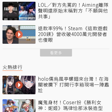
LOL／對方先罵的！Aiming離隊
聲明還原始末稱對方「不願與他
共事」
退款率99%！Steam《這款遊戲
200鎂》營收破4000萬元開發者
也傻眼
看更多
火熱排行
holo儒烏風亭螺鈿來台灣！在海
關被攔下 打開行李箱現場一陣尷
尬
魔鬼身材！Coser扮《勝利女
神：妮姬》瑪律恰那泳裝造型