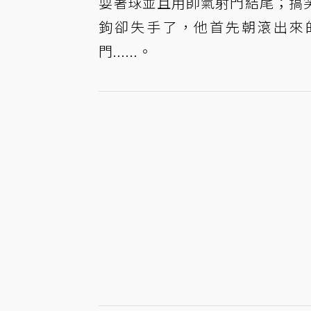
耍著球並且用帥氣射門結尾；搞
鉤卻失手了，他首先朝滾出來
門......。