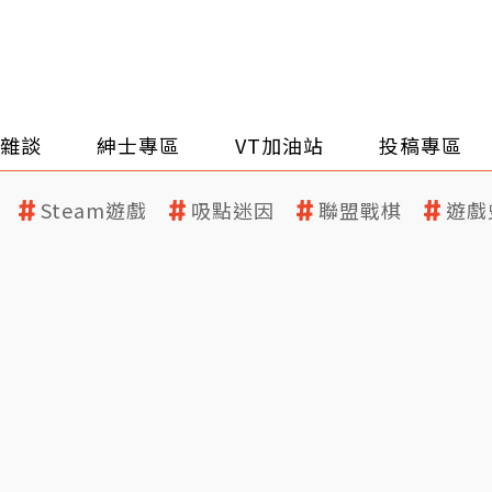
雜談
紳士專區
VT加油站
投稿專區
Steam遊戲
吸點迷因
聯盟戰棋
遊戲