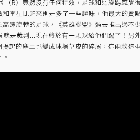
尾 （R）竟然沒有任何特效，足球和迴旋踢感覺
效和李星比起來則是多了一些趣味，他最大的賣
一顆高速旋轉的足球，《英雄聯盟》過去推出過不
就是裁判...現在終於有一顆球給他們踢了！另
周圍揚起的塵土也變成球場草皮的碎屑，這兩款造
足。