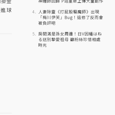
倒掛金
神繪師回歸 P站重新上傳大量創作
滾進球
人妻除靈《打屁股驅魔師》出現
「梅川伊芙」Bug！這修了反而會
被負評吧
房間滿是孫女周邊！日V因幡はね
る送別摯愛祖母 籲粉絲珍惜相處
時光