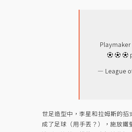
Playmaker
⚽ ⚽ ⚽
— League o
世足造型中，李星和拉姆斯的招
成了足球（用手丟？），施放鐵璧