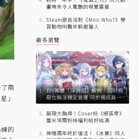
畫帶來令人驚艷的視覺震撼
Steam語音派對《Moo Who?》學
習動物叫聲來躲避獵人
最多瀏覽
新了兩
日V團體「深淵組」解散！因財務
惡化無法穩定營運 同步揭成員未
李星」
來去向
展現大胸襟！Coser扮《絕區零》
蕾米埃爾粉絲福利給好給滿
熟練的
神隱兩年終於復活！《冰菓》同人