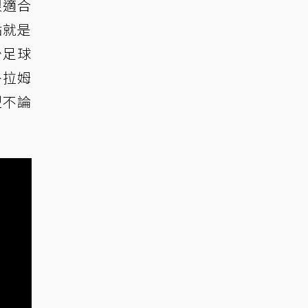
很適合
點就是
少足球
外拉姆
型不論