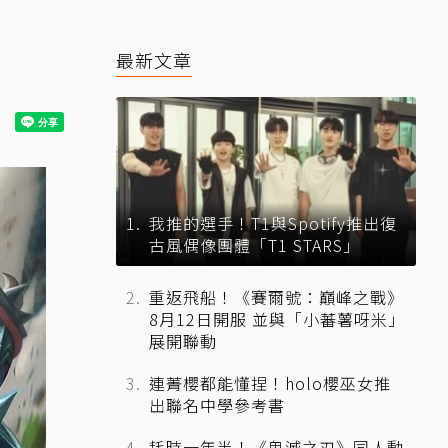
最新文章
我推的選手！T1與Spotify推出復
古風偶像團體「T1 STARS」
重返飛船！《賽爾號：巔峰之戰》
8月12日開服 並與「小蕃薯呀米」
展開聯動
連菁櫻都能懂捏！holo櫻巫女推
出聯名中學參考書
耗時一年半！《鬼滅之刃》同人動