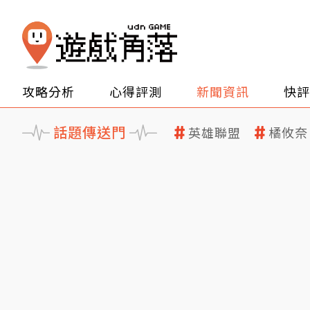
攻略分析
心得評測
新聞資訊
快評
話題傳送門
英雄聯盟
橘攸奈