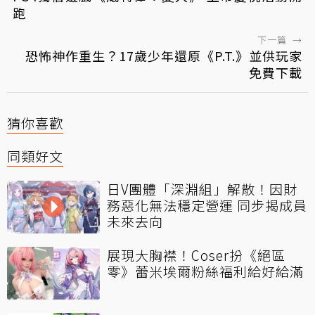
跑
下一篇
→
恐怖神作重生？17歲少年還原《P.T.》並供玩家
免費下載
猜你喜歡
同類好文
日V團體「深淵組」解散！因財
務惡化無法穩定營運 同步揭成員
未來去向
展現大胸襟！Coser扮《絕區
零》蕾米埃爾粉絲福利給好給滿