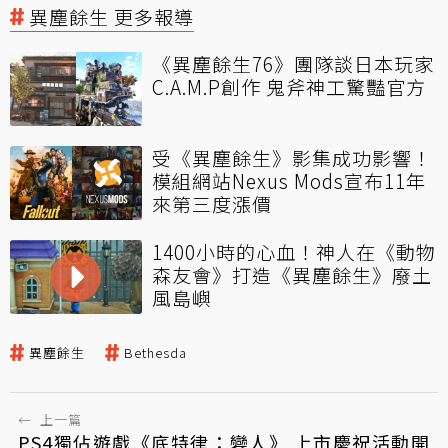
異塵餘生 更多報導
《異塵餘生76》團隊談日本玩家
C.A.M.P創作 鬼斧神工驚豔官方
受《異塵餘生》影集成功影響！
模組網站Nexus Mods宣布11年
來第三度漲價
1400小時的心血！神人在《動物
森友會》打造《異塵餘生》廢土
風島嶼
異塵餘生
Bethesda
←
上一篇
PS4獨佔遊戲《底特律：變人》 上市慶祝活動開