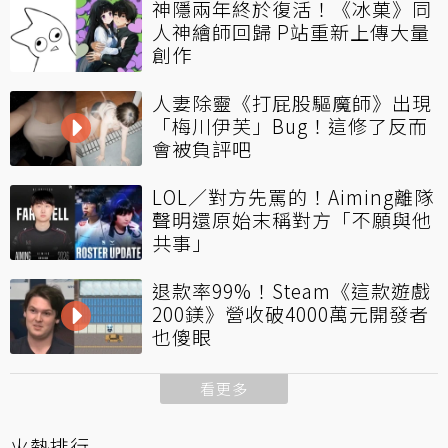
神隱兩年終於復活！《冰菓》同
人神繪師回歸 P站重新上傳大量
創作
人妻除靈《打屁股驅魔師》出現
「梅川伊芙」Bug！這修了反而
會被負評吧
LOL／對方先罵的！Aiming離隊
聲明還原始末稱對方「不願與他
共事」
退款率99%！Steam《這款遊戲
200鎂》營收破4000萬元開發者
也傻眼
看更多
火熱排行