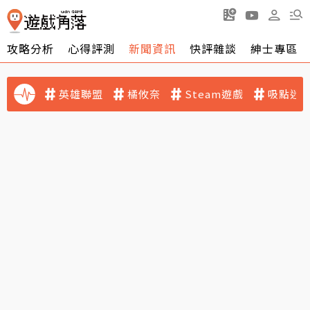
攻略分析
心得評測
新聞資訊
快評雜談
紳士專區
英雄聯盟
橘攸奈
Steam遊戲
吸點迷