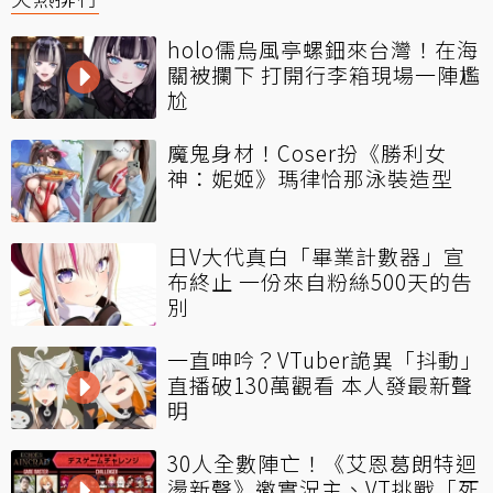
holo儒烏風亭螺鈿來台灣！在海
關被攔下 打開行李箱現場一陣尷
尬
魔鬼身材！Coser扮《勝利女
神：妮姬》瑪律恰那泳裝造型
日V大代真白「畢業計數器」宣
布終止 一份來自粉絲500天的告
別
一直呻吟？VTuber詭異「抖動」
直播破130萬觀看 本人發最新聲
明
30人全數陣亡！《艾恩葛朗特迴
盪新聲》邀實況主、VT挑戰「死