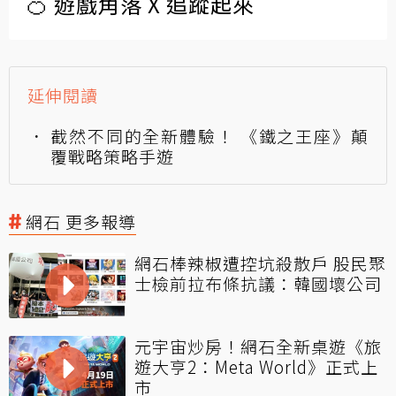
🍊 遊戲角落 X 追蹤起來
延伸閱讀
截然不同的全新體驗！ 《鐵之王座》顛
覆戰略策略手遊
網石 更多報導
網石棒辣椒遭控坑殺散戶 股民聚
士檢前拉布條抗議：韓國壞公司
元宇宙炒房！網石全新桌遊《旅
遊大亨2：Meta World》正式上
市