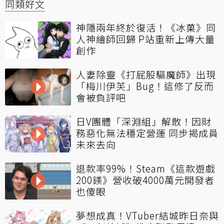
同類好文
神隱兩年終於復活！《冰菓》同
人神繪師回歸 P站重新上傳大量
創作
人妻除靈《打屁股驅魔師》出現
「梅川伊芙」Bug！這修了反而
會被負評吧
日V團體「深淵組」解散！因財
務惡化無法穩定營運 同步揭成員
未來去向
退款率99%！Steam《這款遊戲
200鎂》營收破4000萬元開發者
也傻眼
夢想成真！VTuber結城昨日奈與