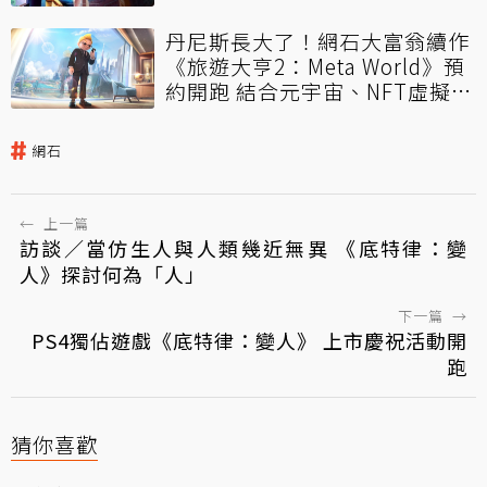
丹尼斯長大了！網石大富翁續作
《旅遊大亨2：Meta World》預
約開跑 結合元宇宙、NFT虛擬置
產
網石
←
上一篇
訪談／當仿生人與人類幾近無異 《底特律：變
人》探討何為「人」
下一篇
→
PS4獨佔遊戲《底特律：變人》 上市慶祝活動開
跑
猜你喜歡