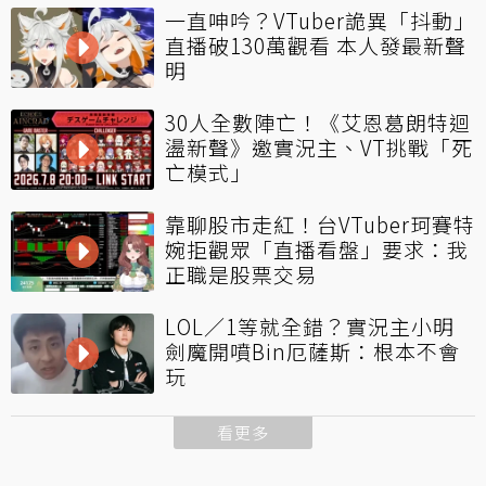
一直呻吟？VTuber詭異「抖動」
直播破130萬觀看 本人發最新聲
明
30人全數陣亡！《艾恩葛朗特迴
盪新聲》邀實況主、VT挑戰「死
亡模式」
靠聊股市走紅！台VTuber珂賽特
婉拒觀眾「直播看盤」要求：我
正職是股票交易
LOL／1等就全錯？實況主小明
劍魔開噴Bin厄薩斯：根本不會
玩
看更多