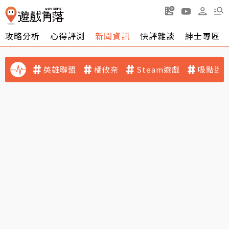
攻略分析
心得評測
新聞資訊
快評雜談
紳士專區
英雄聯盟
橘攸奈
Steam遊戲
吸點迷