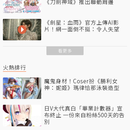
《刀劍神域》推出聯動周邊
《劍星：血雨》官方上傳AI影
片！網一面倒不挺：令人失望
看更多
火熱排行
魔鬼身材！Coser扮《勝利女
神：妮姬》瑪律恰那泳裝造型
日V大代真白「畢業計數器」宣
布終止 一份來自粉絲500天的告
別