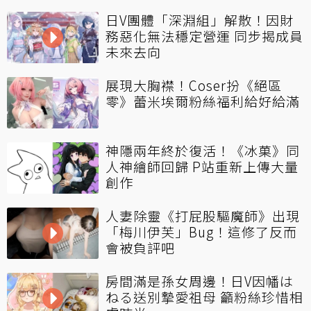
日V團體「深淵組」解散！因財
務惡化無法穩定營運 同步揭成員
未來去向
展現大胸襟！Coser扮《絕區
零》蕾米埃爾粉絲福利給好給滿
神隱兩年終於復活！《冰菓》同
人神繪師回歸 P站重新上傳大量
創作
人妻除靈《打屁股驅魔師》出現
「梅川伊芙」Bug！這修了反而
會被負評吧
房間滿是孫女周邊！日V因幡は
ねる送別摯愛祖母 籲粉絲珍惜相