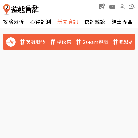
攻略分析
心得評測
新聞資訊
快評雜談
紳士專區
英雄聯盟
橘攸奈
Steam遊戲
吸點迷