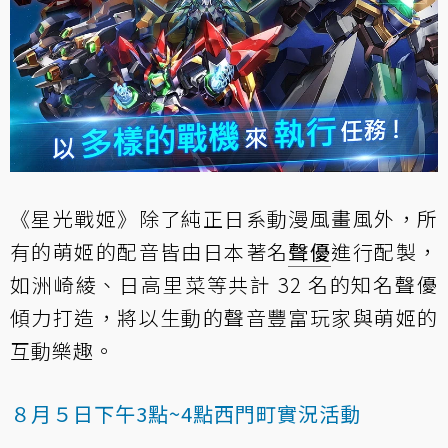
《星光戰姬》除了純正日系動漫風畫風外，所
有的萌姬的配音皆由日本著名
聲優
進行配製，
如洲崎綾、日高里菜等共計 32 名的知名聲優
傾力打造，將以生動的聲音豐富玩家與萌姬的
互動樂趣。
８月５日下午3點~4點西門町實況活動