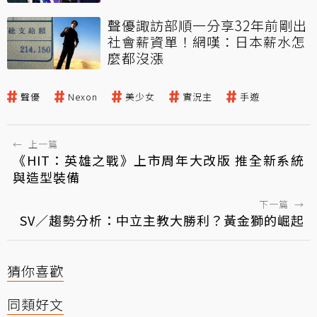
聲優諏訪部順一分享32年前剛出
社會薪資單！網嘆：日本薪水怎
麼都沒漲
聲優
Nexon
美少女
實況主
手遊
←
上一篇
《HIT：英雄之戰》上市周年大改版 推全新系統
與造型裝備
下一篇
→
SV／趨勢分析：中立主教大勝利？黃金獅的崛起
猜你喜歡
同類好文