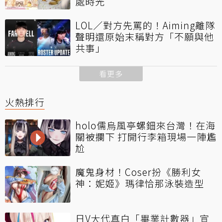
處時光
LOL／對方先罵的！Aiming離隊
聲明還原始末稱對方「不願與他
共事」
看更多
火熱排行
holo儒烏風亭螺鈿來台灣！在海
關被攔下 打開行李箱現場一陣尷
尬
魔鬼身材！Coser扮《勝利女
神：妮姬》瑪律恰那泳裝造型
日V大代真白「畢業計數器」宣