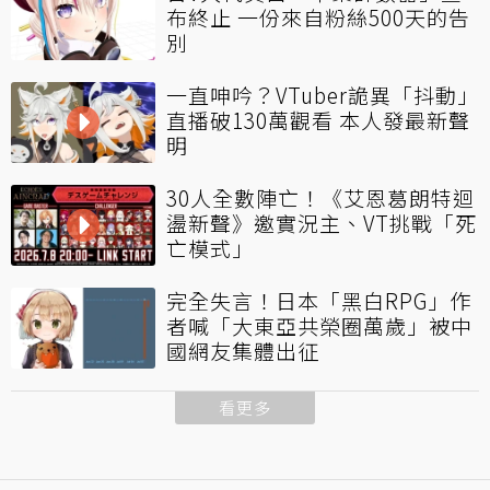
布終止 一份來自粉絲500天的告
別
一直呻吟？VTuber詭異「抖動」
直播破130萬觀看 本人發最新聲
明
30人全數陣亡！《艾恩葛朗特迴
盪新聲》邀實況主、VT挑戰「死
亡模式」
完全失言！日本「黑白RPG」作
者喊「大東亞共榮圈萬歲」被中
國網友集體出征
看更多