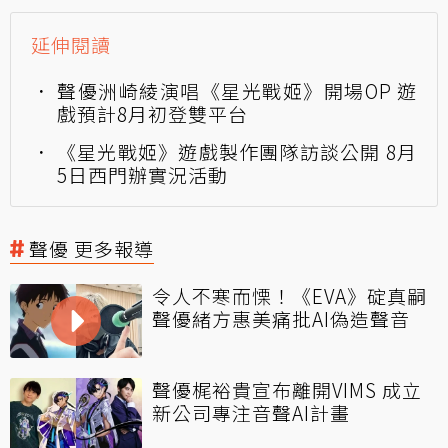
延伸閱讀
聲優洲崎綾演唱《星光戰姬》開場OP 遊
戲預計8月初登雙平台
《星光戰姬》遊戲製作團隊訪談公開 8月
5日西門辦實況活動
聲優 更多報導
令人不寒而慄！《EVA》碇真嗣
聲優緒方惠美痛批AI偽造聲音
聲優梶裕貴宣布離開VIMS 成立
新公司專注音聲AI計畫