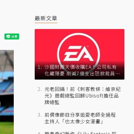
最新文章
沙國財團天價收購EA！公司私有
化藏隱憂 削減7億支出恐掀裁員風
暴？
元老回鍋！前《刺客教條：維京紀
元》遊戲總監回歸Ubisoft擔任品
牌總監
前偶像節目分享追愛老師全過程
主持人「也太像少女漫畫」
節奏奇幻新作《Lily Fantasia 莉