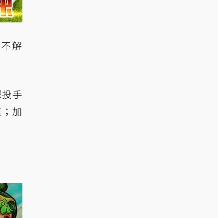
到不解
擇投手
伍；加