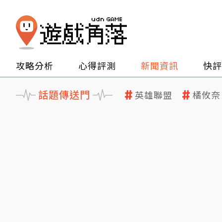
攻略分析
心得評測
新聞資訊
快評
話題傳送門
英雄聯盟
橘攸奈