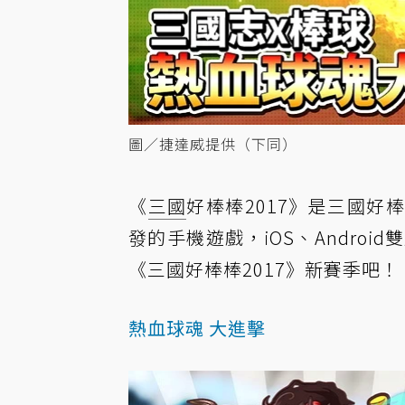
圖／捷達威提供（下同）
《
三國
好棒棒2017》是三國
發的手機遊戲，iOS、Andro
《三國好棒棒2017》新賽季吧！
熱血球魂 大進擊