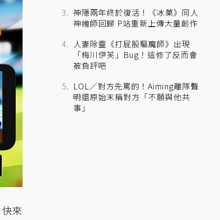
神隱兩年終於復活！《冰菓》同人
神繪師回歸 P站重新上傳大量創作
人妻除靈《打屁股驅魔師》出現
「梅川伊芙」Bug！這修了反而會
被負評吧
LOL／對方先罵的！Aiming離隊聲
明還原始末稱對方「不願與他共
事」
？快來