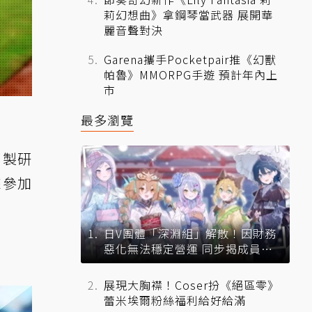
莉幻想曲》拿鋼琴當武器 展開華
麗音聲對決
Garena攜手Pocketpair推《幻獸
帕魯》MMORPG手遊 預計年內上
市
最多瀏覽
自製研
來參加
日V團體「深淵組」解散！因財務
惡化無法穩定營運 同步揭成員未
來去向
展現大胸襟！Coser扮《絕區零》
蕾米埃爾粉絲福利給好給滿