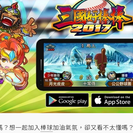
嗎？想一起加入
棒球
加油氣氛，卻又看不太懂嗎