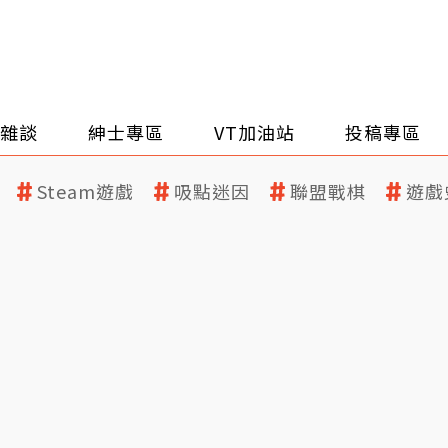
雜談
紳士專區
VT加油站
投稿專區
Steam遊戲
吸點迷因
聯盟戰棋
遊戲