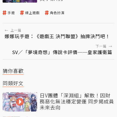
手遊
線上遊戲
角色扮演
←
上一篇
娜娜玩手遊：《遊戲王 決鬥聯盟》抽牌決鬥吧！
下一篇
→
SV／「夢境奇想」傳說卡評價──皇家護衛篇
猜你喜歡
同類好文
日V團體「深淵組」解散！因財
務惡化無法穩定營運 同步揭成員
未來去向