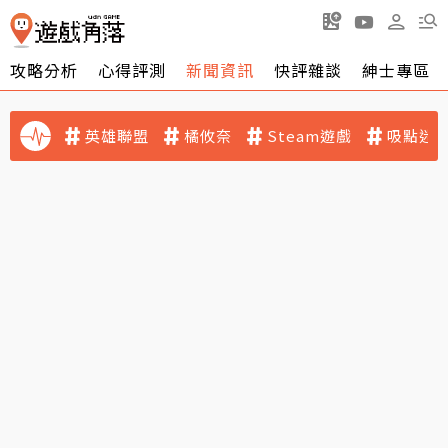
攻略分析
心得評測
新聞資訊
快評雜談
紳士專區
英雄聯盟
橘攸奈
Steam遊戲
吸點迷