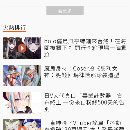
看更多
火熱排行
holo儒烏風亭螺鈿來台灣！在海
關被攔下 打開行李箱現場一陣尷
尬
魔鬼身材！Coser扮《勝利女
神：妮姬》瑪律恰那泳裝造型
日V大代真白「畢業計數器」宣
布終止 一份來自粉絲500天的告
別
一直呻吟？VTuber詭異「抖動」
直播破130萬觀看 本人發最新聲