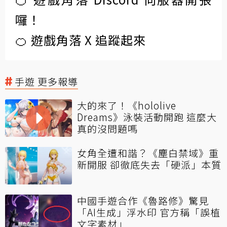
囉！
🍊 遊戲角落 X 追蹤起來
手遊 更多報導
大的來了！《hololive
Dreams》泳裝活動開跑 這麼大
真的沒問題嗎
女角全遭和諧？《塵白禁域》重
新開服 卻徹底失去「硬派」本質
中國手遊合作《魯路修》驚見
「AI生成」浮水印 官方稱「誤植
文字素材」