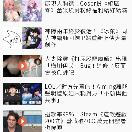
展現大胸襟！Coser扮《絕區
零》蕾米埃爾粉絲福利給好給滿
神隱兩年終於復活！《冰菓》同
人神繪師回歸 P站重新上傳大量
創作
人妻除靈《打屁股驅魔師》出現
「梅川伊芙」Bug！這修了反而
會被負評吧
LOL／對方先罵的！Aiming離隊
聲明還原始末稱對方「不願與他
共事」
退款率99%！Steam《這款遊戲
200鎂》營收破4000萬元開發者
也傻眼