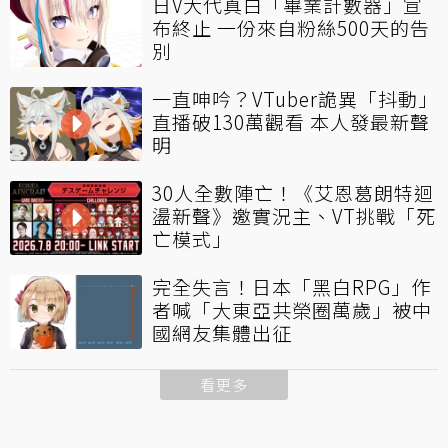
日V大代真白「畢業計數器」宣
布終止 一份來自粉絲500天的告
別
一直呻吟？VTuber詭異「抖動」
直播破130萬觀看 本人發最新聲
明
30人全數陣亡！《艾恩葛朗特迴
盪新聲》邀實況主、VT挑戰「死
亡模式」
完全失言！日本「黑白RPG」作
者喊「大東亞共榮圈萬歲」被中
國網友集體出征
看更多