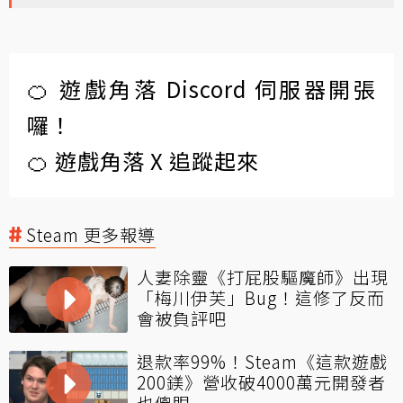
🍊 遊戲角落 Discord 伺服器開張
囉！
🍊 遊戲角落 X 追蹤起來
Steam 更多報導
人妻除靈《打屁股驅魔師》出現
「梅川伊芙」Bug！這修了反而
會被負評吧
退款率99%！Steam《這款遊戲
200鎂》營收破4000萬元開發者
也傻眼