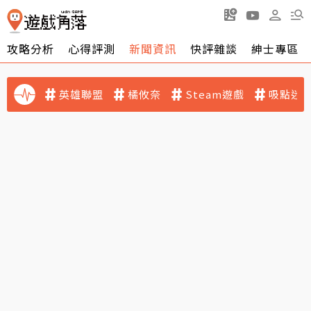
攻略分析
心得評測
新聞資訊
快評雜談
紳士專區
英雄聯盟
橘攸奈
Steam遊戲
吸點迷