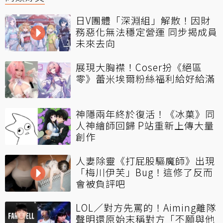
日V團體「深淵組」解散！因財
務惡化無法穩定營運 同步揭成員
未來去向
展現大胸襟！Coser扮《絕區
零》蕾米埃爾粉絲福利給好給滿
神隱兩年終於復活！《冰菓》同
人神繪師回歸 P站重新上傳大量
創作
人妻除靈《打屁股驅魔師》出現
「梅川伊芙」Bug！這修了反而
會被負評吧
LOL／對方先罵的！Aiming離隊
聲明還原始末稱對方「不願與他