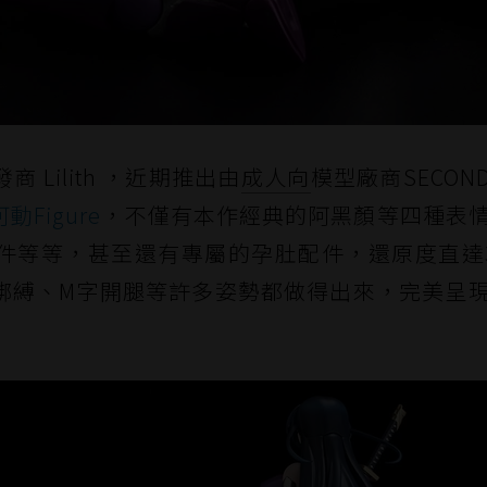
商 Lilith ，近期推出由
成人向
模型廠商SECOND
Figure
，不僅有本作經典的阿黑顏等四種表
件等等，甚至還有專屬的孕肚配件，還原度直達3
綁縛、M字開腿等許多姿勢都做得出來，完美呈