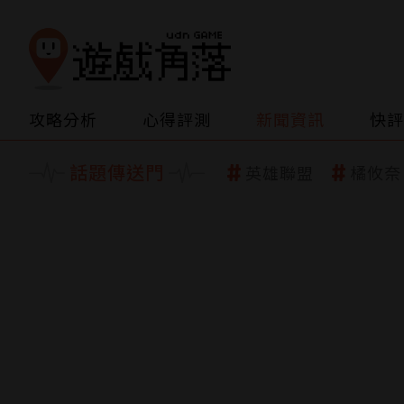
攻略分析
心得評測
新聞資訊
快評
話題傳送門
英雄聯盟
橘攸奈