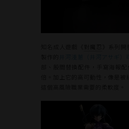
知名成人遊戲《
對魔忍
》系列開發
製作的
井河淺蔥（井河アサギ）可動
部、股間替換配件，手寫海報配
倍。加上它的高可動性，像是被
這個高風險職業需要的柔軟度。