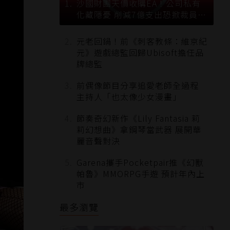
沙國財團天價收購EA！公司私有
化藏隱憂 削減7億支出恐掀裁員風
暴？
元老回鍋！前《刺客教條：維京紀
元》遊戲總監回歸Ubisoft擔任品
牌總監
前偶像節目分享追愛老師全過程
主持人「也太像少女漫畫」
節奏奇幻新作《Lily Fantasia 莉
莉幻想曲》拿鋼琴當武器 展開華
麗音聲對決
Garena攜手Pocketpair推《幻獸
帕魯》MMORPG手遊 預計年內上
市
最多瀏覽