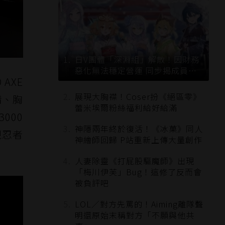
日V團體「深淵組」解散！因財務
惡化無法穩定營運 同步揭成員未
 AXE
來去向
展現大胸襟！Coser扮《絕區零》
情、胸
蕾米埃爾粉絲福利給好給滿
000
神隱兩年終於復活！《冰菓》同人
現忍者
神繪師回歸 P站重新上傳大量創作
人妻除靈《打屁股驅魔師》出現
「梅川伊芙」Bug！這修了反而會
被負評吧
LOL／對方先罵的！Aiming離隊聲
明還原始末稱對方「不願與他共