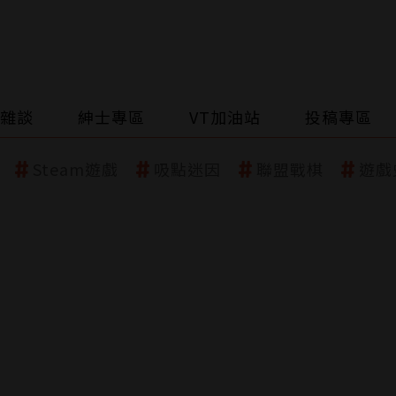
雜談
紳士專區
VT加油站
投稿專區
Steam遊戲
吸點迷因
聯盟戰棋
遊戲