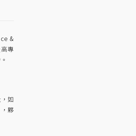
e &
最高專
力。
力量，如
」，夥