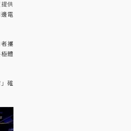
度提供
周邊電
參加者攜
終極體
店」確