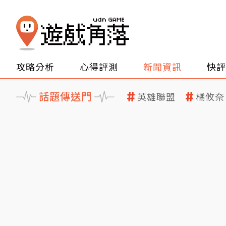
攻略分析
心得評測
新聞資訊
快評
話題傳送門
英雄聯盟
橘攸奈