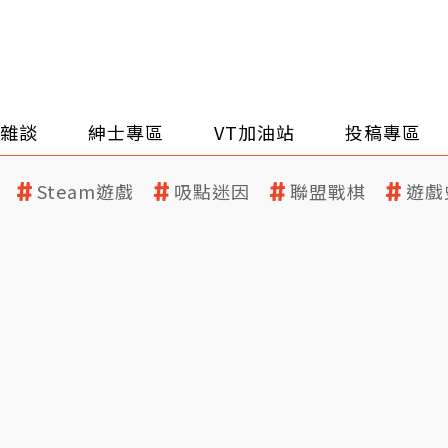
雜談
紳士專區
VT加油站
投稿專區
Steam遊戲
吸點迷因
聯盟戰棋
遊戲