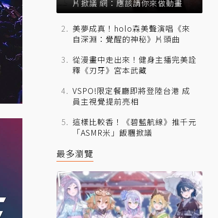
片掀議 網：應該請你來做動畫
美夢成真！holo森美聲演唱《來
自深淵：覺醒的神秘》片頭曲
從漫畫中走出來！健身主播完美詮
釋《刃牙》宮本武藏
VSPO!限定餐廳即將登陸台港 成
員主視覺提前亮相
這樣比較香！《碧藍航線》推千元
「ASMR米」飯糰掀議
最多瀏覽