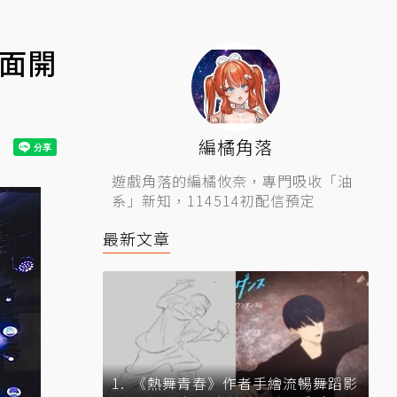
全面開
編橘角落
遊戲角落的編橘攸奈，專門吸收「油
系」新知，114514初配信預定
最新文章
《熱舞青春》作者手繪流暢舞蹈影