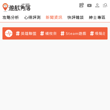
攻略分析
心得評測
新聞資訊
快評雜談
紳士專區
英雄聯盟
橘攸奈
Steam遊戲
吸點迷