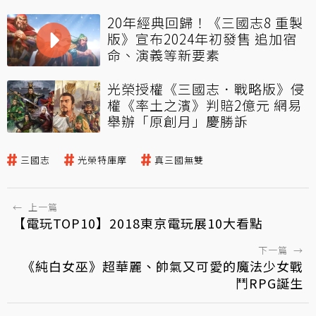
20年經典回歸！《三國志8 重製
版》宣布2024年初發售 追加宿
命、演義等新要素
光榮授權《三國志．戰略版》侵
權《率土之濱》判賠2億元 網易
舉辦「原創月」慶勝訴
三國志
光榮特庫摩
真三國無雙
←
上一篇
【電玩TOP10】2018東京電玩展10大看點
下一篇
→
《純白女巫》超華麗、帥氣又可愛的魔法少女戰
鬥RPG誕生