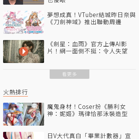
夢想成真！VTuber結城昨日奈與
《刀劍神域》推出聯動周邊
《劍星：血雨》官方上傳AI影
片！網一面倒不挺：令人失望
看更多
火熱排行
魔鬼身材！Coser扮《勝利女
神：妮姬》瑪律恰那泳裝造型
日V大代真白「畢業計數器」宣