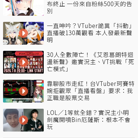
布終止 一份來自粉絲500天的告
別
一直呻吟？VTuber詭異「抖動」
直播破130萬觀看 本人發最新聲
明
30人全數陣亡！《艾恩葛朗特迴
盪新聲》邀實況主、VT挑戰「死
亡模式」
靠聊股市走紅！台VTuber珂賽特
婉拒觀眾「直播看盤」要求：我
正職是股票交易
LOL／1等就全錯？實況主小明
劍魔開噴Bin厄薩斯：根本不會
玩