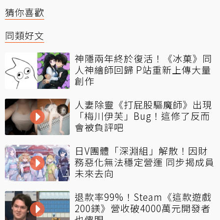
猜你喜歡
同類好文
神隱兩年終於復活！《冰菓》同
人神繪師回歸 P站重新上傳大量
創作
人妻除靈《打屁股驅魔師》出現
「梅川伊芙」Bug！這修了反而
會被負評吧
日V團體「深淵組」解散！因財
務惡化無法穩定營運 同步揭成員
未來去向
退款率99%！Steam《這款遊戲
200鎂》營收破4000萬元開發者
也傻眼