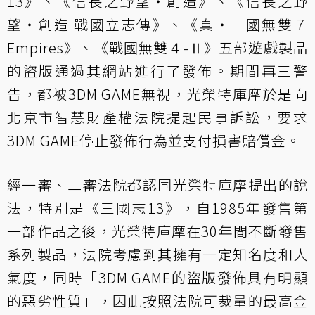
13》、《信長之野望・創造》、《信長之野
望・創造 戰國立志傳》、《真・三國無雙７
Empires》、《戰國無雙４-Ⅱ》五部遊戲製品
的盜版通過其網站進行了發佈。期間再三警
告，都被3DM GAME無視，光榮特庫摩於是向
北京市智慧財產權法院提起民事訴訟，要求
3DM GAME停止發佈行為並支付損害賠償金。
經一審、二審法院都認同光榮特庫摩提出的說
法，特別是《三國志13》，自1985年發售第
一部作品之後，光榮特庫摩在30年間不斷發售
系列製品，法院考慮到其擁有一定知名度和人
氣度，同時「3DM GAME的盜版發佈具有明顯
的惡劣性質」，因此按照法院可裁量的最高金