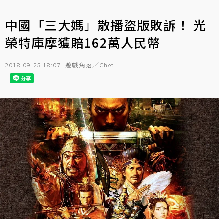
中國「三大媽」散播盜版敗訴！ 光
榮特庫摩獲賠162萬人民幣
2018-09-25 18:07
遊戲角落／Chet