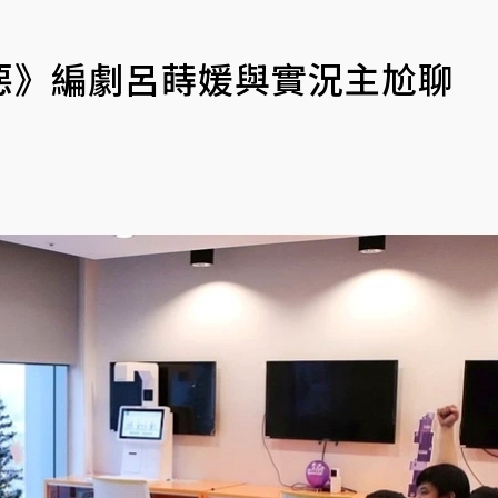
惡》編劇呂蒔媛與實況主尬聊