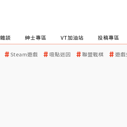
雜談
紳士專區
VT加油站
投稿專區
Steam遊戲
吸點迷因
聯盟戰棋
遊戲