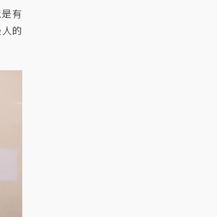
境是有
邊人的
。