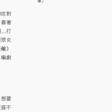
事」
相信對
y。靠著
..打
觀眾炎
距離》
享編劇
，想要
家庭不