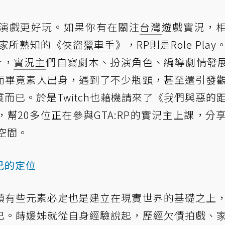
演戲更好玩。如果你有在關注
台灣
遊戲實況，
大家所熟知的《
俠盜獵車手
》，RP則是Role Pla
計，
實況主
們自寫劇本、扮演角色、編導劇情發展.
而畢竟素人出身，遇到了不少瓶頸，甚至還引發
而已。於是Twitch也藉機請來了《我們與惡的
幫20多位正在參與GTA:RP的實況主上課，分
空間。
己的定位
頭有些元素必定也是建立在現實世界的基礎之上
已。蒔媛姊就從自身經驗說起，歷經欠債拍戲、