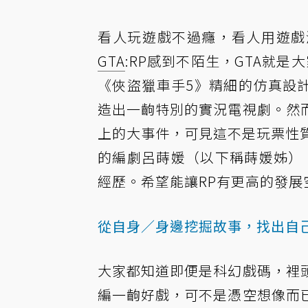
看人玩遊戲不過癮，看人用遊戲
GTA
:RP感到不陌生，GTA就是
《俠盜獵車手5》精細的仿真設
造出一齣特別的實況電視劇。然
上的大事件，可見這不是玩票性質
的編劇呂蒔媛（以下稱蒔媛姊），
經歷。希望能讓RP有更高的發展
從自身／身邊挖掘故事，找出自
大家都知道即便是科幻戲碼，裡
編一齣好戲，可不是憑空想像而