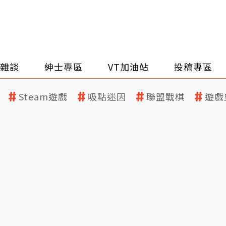
雜談
紳士專區
VT加油站
投稿專區
Steam遊戲
吸點迷因
聯盟戰棋
遊戲