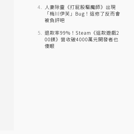
人妻除靈《打屁股驅魔師》出現
「梅川伊芙」Bug！這修了反而會
被負評吧
退款率99%！Steam《這款遊戲2
00鎂》營收破4000萬元開發者也
傻眼