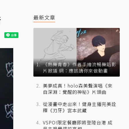
情
最新文章
《熱舞青春》作者手繪流暢舞蹈影
片掀議 網：應該請你來做動畫
美夢成真！holo森美聲演唱《來
自深淵：覺醒的神秘》片頭曲
從漫畫中走出來！健身主播完美詮
釋《刃牙》宮本武藏
VSPO!限定餐廳即將登陸台港 成
員主視覺提前亮相