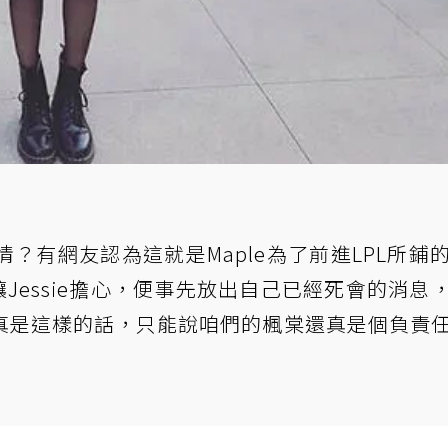
？有網友認為這就是Maple為了前進LPL所鋪
讓Jessie擔心，便事先放出自己已經死會的消息
真是這樣的話，只能說咱們的楓棠還真是個負責