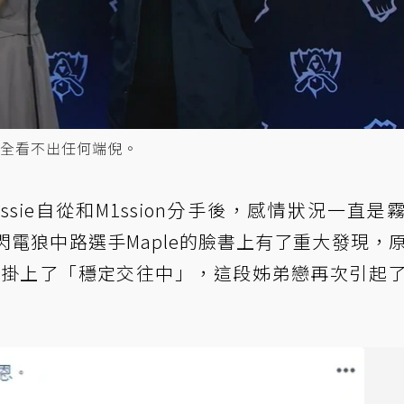
，完全看不出任何端倪。
ssie自從和M1ssion分手後，感情狀況一直是
閃電狼中路選手Maple的臉書上有了重大發現，
相互掛上了「穩定交往中」，這段姊弟戀再次引起