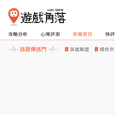
攻略分析
心得評測
新聞資訊
快評
話題傳送門
英雄聯盟
橘攸奈