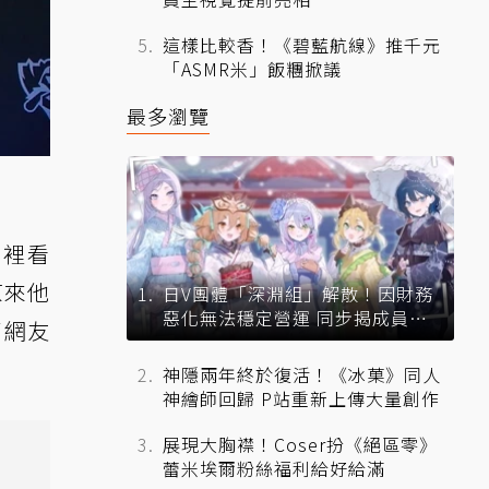
這樣比較香！《碧藍航線》推千元
「ASMR米」飯糰掀議
最多瀏覽
霧裡看
原來他
日V團體「深淵組」解散！因財務
惡化無法穩定營運 同步揭成員未
了網友
來去向
神隱兩年終於復活！《冰菓》同人
神繪師回歸 P站重新上傳大量創作
展現大胸襟！Coser扮《絕區零》
蕾米埃爾粉絲福利給好給滿