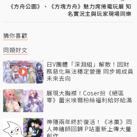
《方舟公園》、《方塊方舟》魅力席捲電玩展 知
名實況主與玩家現場同樂
猜你喜歡
同類好文
日V團體「深淵組」解散！因財
務惡化無法穩定營運 同步揭成員
未來去向
展現大胸襟！Coser扮《絕區
零》蕾米埃爾粉絲福利給好給滿
神隱兩年終於復活！《冰菓》同
人神繪師回歸 P站重新上傳大量
創作