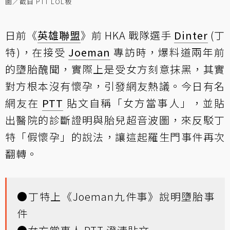
圖／截自 PTT LOL板
日前《
英雄聯盟
》前 HKA 戰隊選手
Dinter
(丁
特)，在接受
Joeman
專訪時，爆料道兩年前
的墮胎醜聞，實際上是受女方刻意抹黑，其實
對方根本沒有懷孕，引發網友熱議。今日有名
網友在
PTT
貼文自稱「女方當事人」，並貼
出醫院的診斷證明與胎兒超音波圖，來反駁丁
特「假懷孕」的說法，讓這起羅生門事件再次
翻轉。
●
丁特上《Joeman九件事》說明墮胎事
件