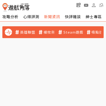
攻略分析
心得評測
新聞資訊
快評雜談
紳士專區
英雄聯盟
橘攸奈
Steam遊戲
吸點迷