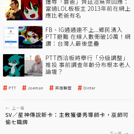
遭辱「靠爸」齊廷洹無奈回應：
當過LOL板板主 2013年前在網上
應比老爸有名
FB、IG通通連不上...鄉民湧入
PTT避難 在線人數衝破10萬！網
讚：台灣人最後堡壘
PTT西洽板將舉行「分級調整」
推投 事前調查年齡分布根本老人
論壇？
PTT
Joeman
英雄聯盟
Dinter
←
上一篇
SV／星神傳說新卡：主教獲優秀導師卡，巫師可
偷七職牌
下一篇
→