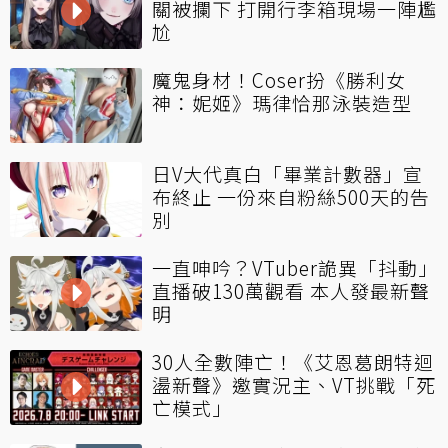
關被攔下 打開行李箱現場一陣尷
尬
魔鬼身材！Coser扮《勝利女
神：妮姬》瑪律恰那泳裝造型
日V大代真白「畢業計數器」宣
布終止 一份來自粉絲500天的告
別
一直呻吟？VTuber詭異「抖動」
直播破130萬觀看 本人發最新聲
明
30人全數陣亡！《艾恩葛朗特迴
盪新聲》邀實況主、VT挑戰「死
亡模式」