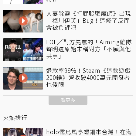
人妻除靈《打屁股驅魔師》出現
「梅川伊芙」Bug！這修了反而
會被負評吧
LOL／對方先罵的！Aiming離隊
聲明還原始末稱對方「不願與他
共事」
退款率99%！Steam《這款遊戲
200鎂》營收破4000萬元開發者
也傻眼
看更多
火熱排行
holo儒烏風亭螺鈿來台灣！在海