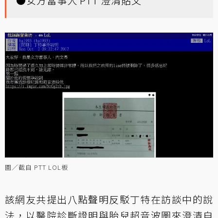
●
女方當事人 PTT 澄清貼文
圖／截自 PTT LOL板
該網友共提出八點聲明反駁丁特在訪談中的說
法，以醫院診斷證明與胎兒超音波圖來澄清自