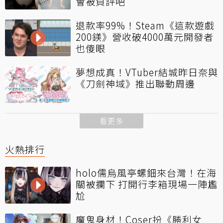
會被負評吧
退款率99%！Steam《這款遊戲
200鎂》營收破4000萬元開發者
也傻眼
夢想成真！VTuber結城昨日奈與
《刀劍神域》推出聯動周邊
看更多
火熱排行
holo儒烏風亭螺鈿來台灣！在海
關被攔下 打開行李箱現場一陣尷
尬
魔鬼身材！Coser扮《勝利女