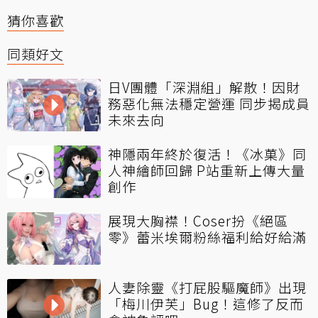
猜你喜歡
同類好文
日V團體「深淵組」解散！因財
務惡化無法穩定營運 同步揭成員
未來去向
神隱兩年終於復活！《冰菓》同
人神繪師回歸 P站重新上傳大量
創作
展現大胸襟！Coser扮《絕區
零》蕾米埃爾粉絲福利給好給滿
人妻除靈《打屁股驅魔師》出現
「梅川伊芙」Bug！這修了反而