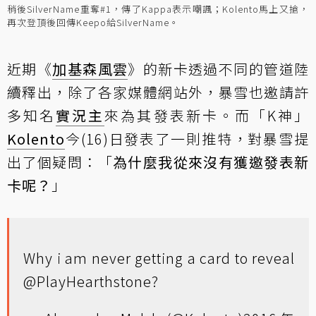
稍後SilverName重奪#1，傳了Kappa表示嘲諷；Kolento馬上又搶，
再次登頂後回傳Keepo給SilverName。
近期《
加基森風雲
》的新卡透過不同的管道陸
續釋出，除了各家媒體網站外，暴雪也邀請許
多知名
實況主
來為其發表新卡。而「K神」
Kolento
今(16)日發表了一則推特，對暴雪提
出了個疑問：「
為什麼我從來沒有獲邀發表新
卡呢？
」
Why i am never getting a card to reveal
@PlayHearthstone
?