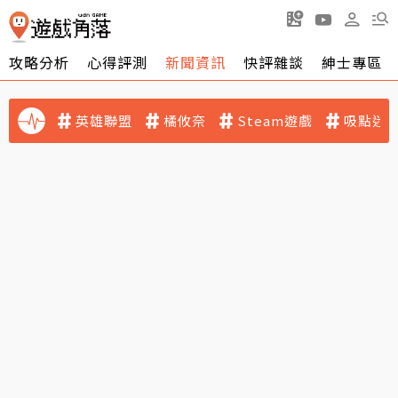
攻略分析
心得評測
新聞資訊
快評雜談
紳士專區
英雄聯盟
橘攸奈
Steam遊戲
吸點迷