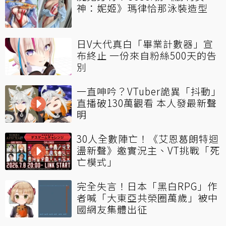
神：妮姬》瑪律恰那泳裝造型
日V大代真白「畢業計數器」宣
布終止 一份來自粉絲500天的告
別
一直呻吟？VTuber詭異「抖動」
直播破130萬觀看 本人發最新聲
明
30人全數陣亡！《艾恩葛朗特迴
盪新聲》邀實況主、VT挑戰「死
亡模式」
完全失言！日本「黑白RPG」作
者喊「大東亞共榮圈萬歲」被中
國網友集體出征