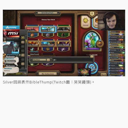
Silver回訊表示BibleThump(Twitch圖：哭哭饅頭)。