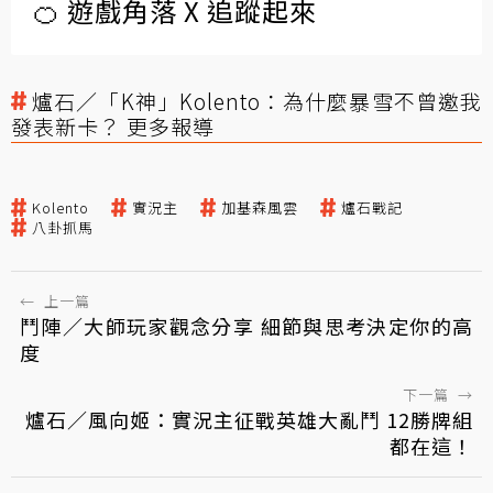
🍊 遊戲角落 X 追蹤起來
爐石／「K神」Kolento：為什麼暴雪不曾邀我
發表新卡？ 更多報導
Kolento
實況主
加基森風雲
爐石戰記
八卦抓馬
←
上一篇
鬥陣／大師玩家觀念分享 細節與思考決定你的高
度
下一篇
→
爐石／風向姬：實況主征戰英雄大亂鬥 12勝牌組
都在這！