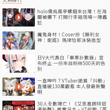
holo儒烏風亭螺鈿來台灣！在海
關被攔下 打開行李箱現場一陣尷
尬
魔鬼身材！Coser扮《勝利女
神：妮姬》瑪律恰那泳裝造型
日V大代真白「畢業計數器」宣
布終止 一份來自粉絲500天的告
別
一直呻吟？VTuber詭異「抖動」
直播破130萬觀看 本人發最新聲
明
30人全數陣亡！《艾恩葛朗特迴
盪新聲》邀實況主、VT挑戰「死