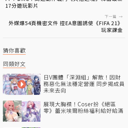
17分遊玩影片
下一篇
→
外媒爆54頁機密文件 控EA意圖誘使《FIFA 21》
玩家課金
猜你喜歡
同類好文
日V團體「深淵組」解散！因財
務惡化無法穩定營運 同步揭成員
未來去向
展現大胸襟！Coser扮《絕區
零》蕾米埃爾粉絲福利給好給滿