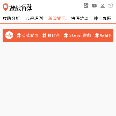
攻略分析
心得評測
新聞資訊
快評雜談
紳士專區
英雄聯盟
橘攸奈
Steam遊戲
吸點迷