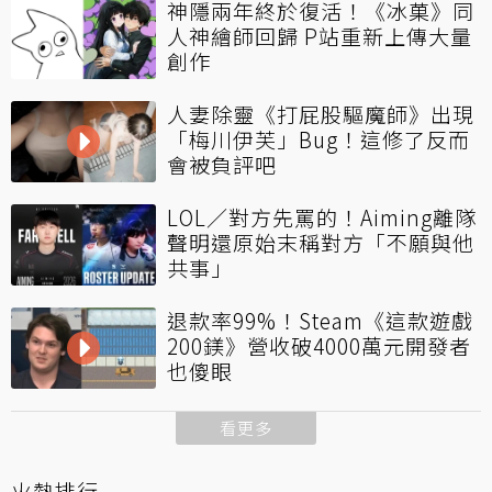
神隱兩年終於復活！《冰菓》同
人神繪師回歸 P站重新上傳大量
創作
人妻除靈《打屁股驅魔師》出現
「梅川伊芙」Bug！這修了反而
會被負評吧
LOL／對方先罵的！Aiming離隊
聲明還原始末稱對方「不願與他
共事」
退款率99%！Steam《這款遊戲
200鎂》營收破4000萬元開發者
也傻眼
看更多
火熱排行