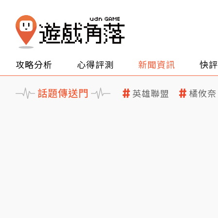
攻略分析
心得評測
新聞資訊
快評
話題傳送門
英雄聯盟
橘攸奈