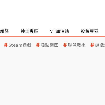
雜談
紳士專區
VT加油站
投稿專區
Steam遊戲
吸點迷因
聯盟戰棋
遊戲