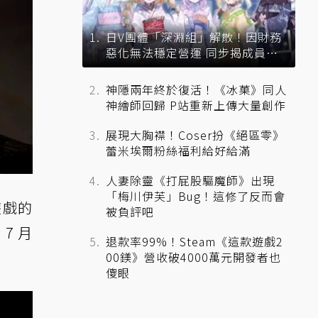
日V團體「深淵組」解散！因財務
惡化無法穩定營運 同步揭成員未
來去向
神隱兩年終於復活！《冰菓》同人
神繪師回歸 P站重新上傳大量創作
展現大胸襟！Coser扮《絕區零》
蕾米埃爾粉絲福利給好給滿
人妻除靈《打屁股驅魔師》出現
「梅川伊芙」Bug！這修了反而會
遊戲的
被負評吧
7 月
退款率99%！Steam《這款遊戲2
00鎂》營收破4000萬元開發者也
傻眼