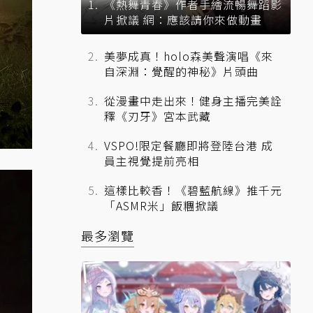
《熱舞青春》作者手繪流暢舞蹈影
片掀議 網：應該請你來做動畫
美夢成真！holo森美聲演唱《來
自深淵：覺醒的神秘》片頭曲
從漫畫中走出來！健身主播完美詮
釋《刃牙》宮本武藏
VSPO!限定餐廳即將登陸台港 成
員主視覺提前亮相
這樣比較香！《碧藍航線》推千元
「ASMR米」飯糰掀議
最多瀏覽