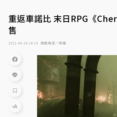
重返車諾比 末日RPG《Chern
售
2021-04-26 16:14
遊戲角落／啄雞