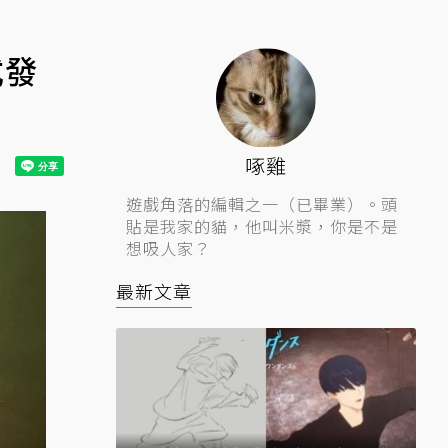
式發
啄雞
遊戲角落的編輯之一（已畢業）。頭
貼是我家的貓，他叫米漿，你是不是
想吸人家？
最新文章