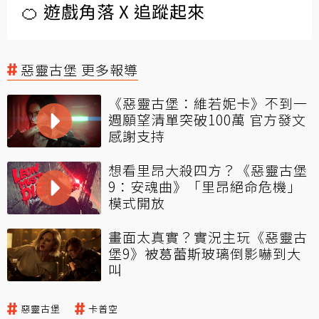
🍊 遊戲角落 X 追蹤起來
惡靈古堡 更多報導
《惡靈古堡：維若妮卡》不到一
週願望清單突破100萬 官方發文
感謝支持
想看里昂大殺四方？《惡靈古堡
9：安魂曲》「里昂絕命危機」
模式開放
畫面太真實？實況主玩《惡靈古
堡9》被葛蕾斯玻璃倒影嚇到大
叫
惡靈古堡
卡普空