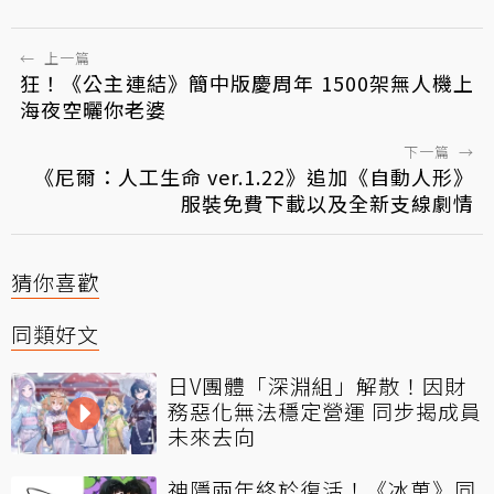
←
上一篇
狂！《公主連結》簡中版慶周年 1500架無人機上
海夜空曬你老婆
下一篇
→
《尼爾：人工生命 ver.1.22》追加《自動人形》
服裝免費下載以及全新支線劇情
猜你喜歡
同類好文
日V團體「深淵組」解散！因財
務惡化無法穩定營運 同步揭成員
未來去向
神隱兩年終於復活！《冰菓》同