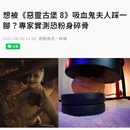
想被《惡靈古堡 8》吸血鬼夫人踩一
腳？專家實測恐粉身碎骨
2021-04-20 13:18
遊戲角落／啄雞