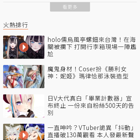
看更多
火熱排行
holo儒烏風亭螺鈿來台灣！在海
關被攔下 打開行李箱現場一陣尷
尬
魔鬼身材！Coser扮《勝利女
神：妮姬》瑪律恰那泳裝造型
日V大代真白「畢業計數器」宣
布終止 一份來自粉絲500天的告
別
一直呻吟？VTuber詭異「抖動」
直播破130萬觀看 本人發最新聲