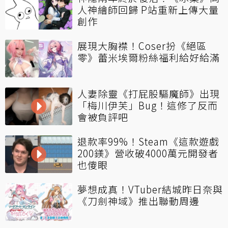
人神繪師回歸 P站重新上傳大量
創作
展現大胸襟！Coser扮《絕區
零》蕾米埃爾粉絲福利給好給滿
人妻除靈《打屁股驅魔師》出現
「梅川伊芙」Bug！這修了反而
會被負評吧
退款率99%！Steam《這款遊戲
200鎂》營收破4000萬元開發者
也傻眼
夢想成真！VTuber結城昨日奈與
《刀劍神域》推出聯動周邊