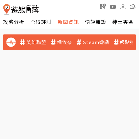
攻略分析
心得評測
新聞資訊
快評雜談
紳士專區
英雄聯盟
橘攸奈
Steam遊戲
吸點迷