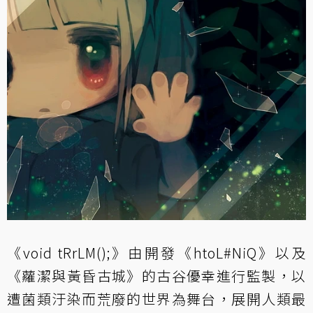
《void tRrLM();》由開發《htoL#NiQ》以及
《蘿潔與黃昏古城》的古谷優幸進行監製，以
遭菌類汙染而荒廢的世界為舞台，展開人類最