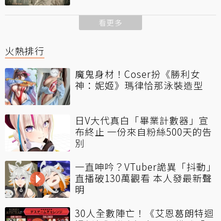
看更多
火熱排行
魔鬼身材！Coser扮《勝利女
神：妮姬》瑪律恰那泳裝造型
日V大代真白「畢業計數器」宣
布終止 一份來自粉絲500天的告
別
一直呻吟？VTuber詭異「抖動」
直播破130萬觀看 本人發最新聲
明
30人全數陣亡！《艾恩葛朗特迴