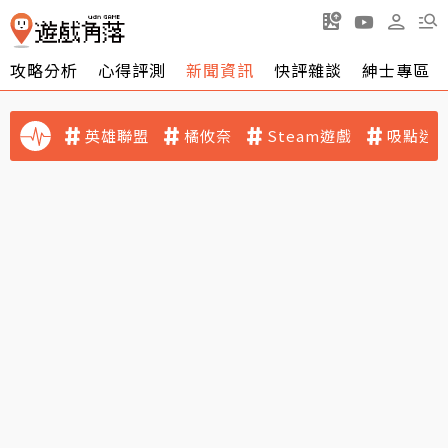
攻略分析
心得評測
新聞資訊
快評雜談
紳士專區
英雄聯盟
橘攸奈
Steam遊戲
吸點迷