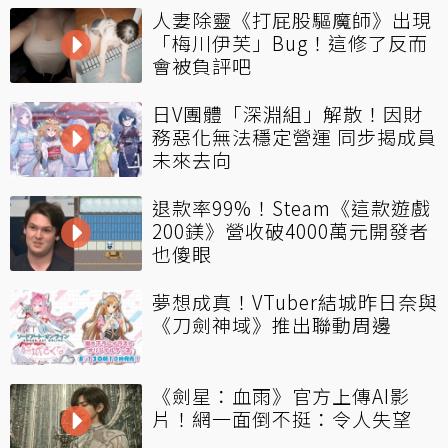
人妻除靈《打屁股驅魔師》出現
「梅川伊芙」Bug！這修了反而
會被負評吧
日V團體「深淵組」解散！因財
務惡化無法穩定營運 同步揭成員
未來去向
退款率99%！Steam《這款遊戲
200鎂》營收破4000萬元開發者
也傻眼
夢想成真！VTuber結城昨日奈與
《刀劍神域》推出聯動周邊
《劍星：血雨》官方上傳AI影
片！網一面倒不挺：令人失望