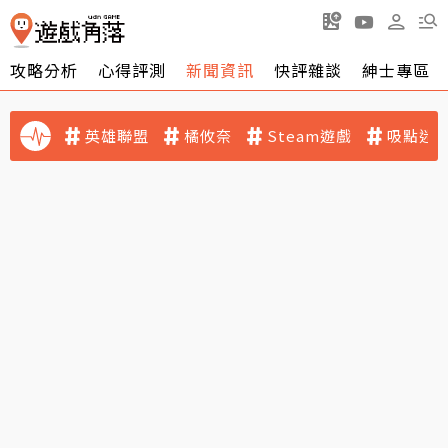
攻略分析
心得評測
新聞資訊
快評雜談
紳士專區
英雄聯盟
橘攸奈
Steam遊戲
吸點迷