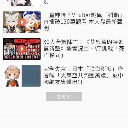
別
一直呻吟？VTuber詭異「抖動」
直播破130萬觀看 本人發最新聲
明
30人全數陣亡！《艾恩葛朗特迴
盪新聲》邀實況主、VT挑戰「死
亡模式」
完全失言！日本「黑白RPG」作
者喊「大東亞共榮圈萬歲」被中
國網友集體出征
看更多