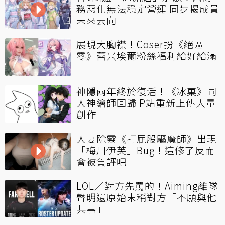
務惡化無法穩定營運 同步揭成員
未來去向
展現大胸襟！Coser扮《絕區
零》蕾米埃爾粉絲福利給好給滿
神隱兩年終於復活！《冰菓》同
人神繪師回歸 P站重新上傳大量
創作
人妻除靈《打屁股驅魔師》出現
「梅川伊芙」Bug！這修了反而
會被負評吧
LOL／對方先罵的！Aiming離隊
聲明還原始末稱對方「不願與他
共事」