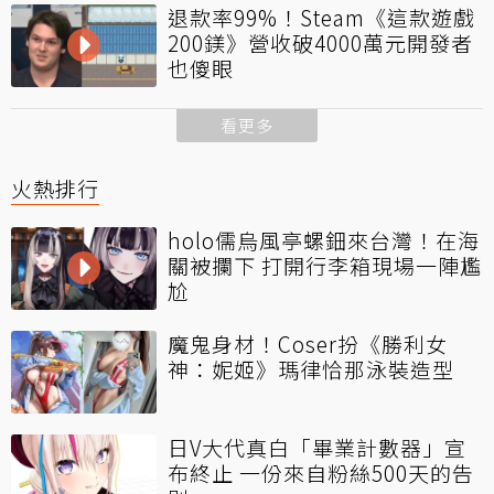
退款率99%！Steam《這款遊戲
200鎂》營收破4000萬元開發者
也傻眼
看更多
火熱排行
holo儒烏風亭螺鈿來台灣！在海
關被攔下 打開行李箱現場一陣尷
尬
魔鬼身材！Coser扮《勝利女
神：妮姬》瑪律恰那泳裝造型
日V大代真白「畢業計數器」宣
布終止 一份來自粉絲500天的告