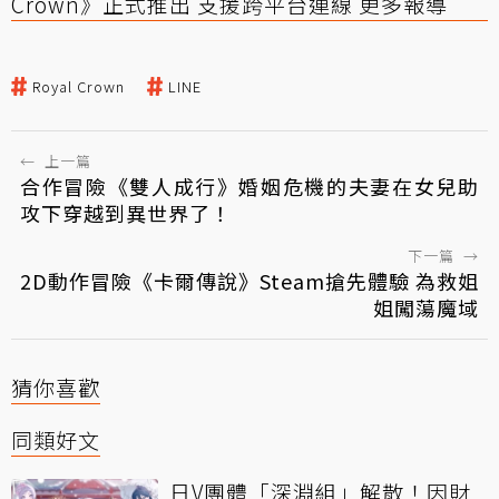
Crown》正式推出 支援跨平台連線 更多報導
Royal Crown
LINE
←
上一篇
合作冒險《雙人成行》婚姻危機的夫妻在女兒助
攻下穿越到異世界了！
下一篇
→
2D動作冒險《卡爾傳說》Steam搶先體驗 為救姐
姐闖蕩魔域
猜你喜歡
同類好文
日V團體「深淵組」解散！因財