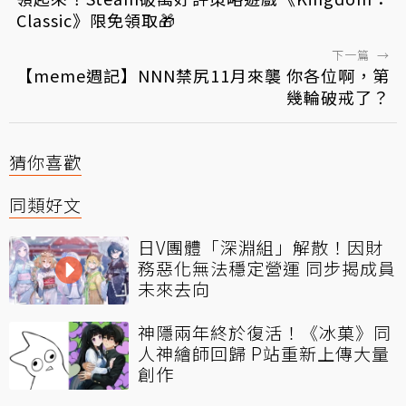
Classic》限免領取🎁
下一篇
→
【meme週記】NNN禁尻11月來襲 你各位啊，第
幾輪破戒了？
猜你喜歡
同類好文
日V團體「深淵組」解散！因財
務惡化無法穩定營運 同步揭成員
未來去向
神隱兩年終於復活！《冰菓》同
人神繪師回歸 P站重新上傳大量
創作