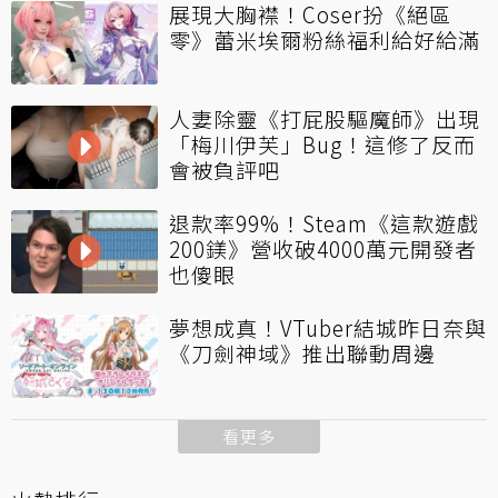
展現大胸襟！Coser扮《絕區
零》蕾米埃爾粉絲福利給好給滿
人妻除靈《打屁股驅魔師》出現
「梅川伊芙」Bug！這修了反而
會被負評吧
退款率99%！Steam《這款遊戲
200鎂》營收破4000萬元開發者
也傻眼
夢想成真！VTuber結城昨日奈與
《刀劍神域》推出聯動周邊
看更多