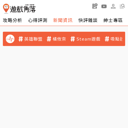
攻略分析
心得評測
新聞資訊
快評雜談
紳士專區
英雄聯盟
橘攸奈
Steam遊戲
吸點迷