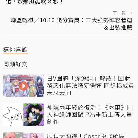
化，珍娜風能吹 8 秒！
下一篇
→
聯盟戰棋／10.16 爬分寶典：三大強勢陣容營運
＆出裝推薦
猜你喜歡
同類好文
日V團體「深淵組」解散！因財
務惡化無法穩定營運 同步揭成員
未來去向
神隱兩年終於復活！《冰菓》同
人神繪師回歸 P站重新上傳大量
創作
展現大胸襟！Coser扮《絕區