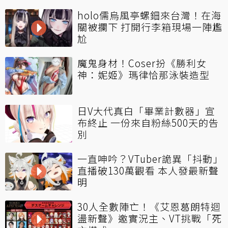
holo儒烏風亭螺鈿來台灣！在海
關被攔下 打開行李箱現場一陣尷
尬
魔鬼身材！Coser扮《勝利女
神：妮姬》瑪律恰那泳裝造型
日V大代真白「畢業計數器」宣
布終止 一份來自粉絲500天的告
別
一直呻吟？VTuber詭異「抖動」
直播破130萬觀看 本人發最新聲
明
30人全數陣亡！《艾恩葛朗特迴
盪新聲》邀實況主、VT挑戰「死