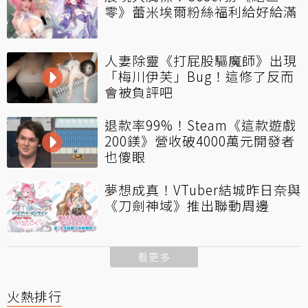
零》蕾米埃爾粉絲福利給好給滿
人妻除靈《打屁股驅魔師》出現
「梅川伊芙」Bug！這修了反而
會被負評吧
退款率99%！Steam《這款遊戲
200鎂》營收破4000萬元開發者
也傻眼
夢想成真！VTuber結城昨日奈與
《刀劍神域》推出聯動周邊
看更多
火熱排行