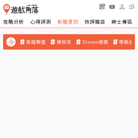
攻略分析
心得評測
新聞資訊
快評雜談
紳士專區
英雄聯盟
橘攸奈
Steam遊戲
吸點迷