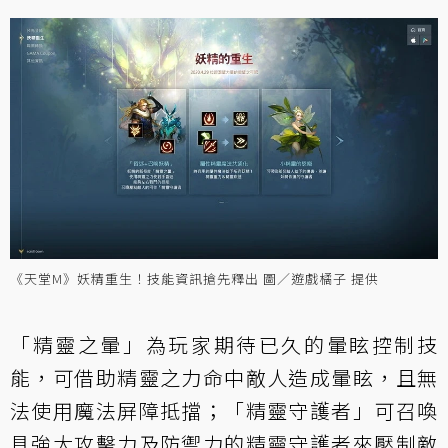
《天堂M》妖精重生！技能資訊搶先釋出 圖／遊戲橘子 提供
「精靈之暈」為玩家期待已久的暈眩控制技
能，可借助精靈之力命中敵人造成暈眩，且無
法使用魔法屏障抵擋；「精靈守護者」可召喚
具強大攻擊力及防禦力的精靈守護者來壓制敵