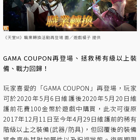
《天堂M》職業轉換活動再登場 圖／遊戲橘子 提供
GAMA COUPON再登場、拯救稀有級以上裝
備、戰力回歸！
玩家喜愛的「GAMA COUPON」再登場，玩家
可於2020年5月6日維護後2020年5月20日維
護前花費100金幣於遊戲中購買，此次可復原
2017年12月11日至今年4月29日維護前的稀有
階級以上之裝備(武器/防具)，但回覆後的裝備
將會喪失其附加屬性以及祝福狀態。復原期限