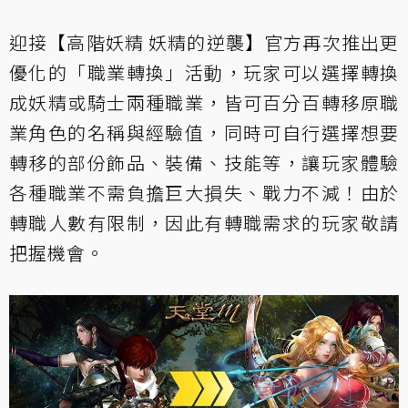
迎接【高階妖精 妖精的逆襲】官方再次推出更
優化的「職業轉換」活動，玩家可以選擇轉換
成妖精或騎士兩種職業，皆可百分百轉移原職
業角色的名稱與經驗值，同時可自行選擇想要
轉移的部份飾品、裝備、技能等，讓玩家體驗
各種職業不需負擔巨大損失、戰力不減！由於
轉職人數有限制，因此有轉職需求的玩家敬請
把握機會。