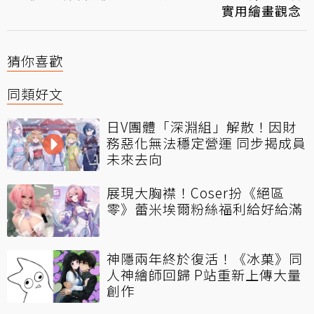
實用繪畫觀念
猜你喜歡
同類好文
日V團體「深淵組」解散！因財
務惡化無法穩定營運 同步揭成員
未來去向
展現大胸襟！Coser扮《絕區
零》蕾米埃爾粉絲福利給好給滿
神隱兩年終於復活！《冰菓》同
人神繪師回歸 P站重新上傳大量
創作