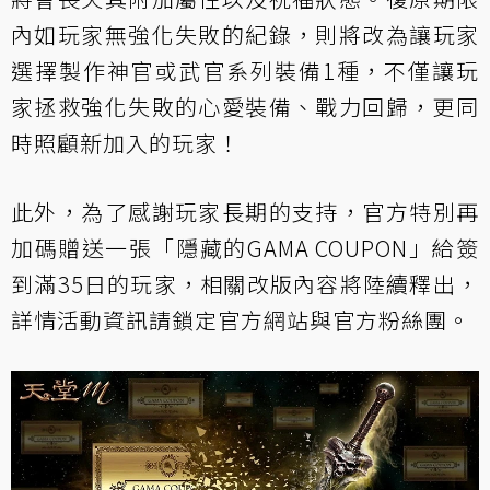
內如玩家無強化失敗的紀錄，則將改為讓玩家
選擇製作神官或武官系列裝備1種，不僅讓玩
家拯救強化失敗的心愛裝備、戰力回歸，更同
時照顧新加入的玩家！
此外，為了感謝玩家長期的支持，官方特別再
加碼贈送一張「隱藏的GAMA COUPON」給簽
到滿35日的玩家，相關改版內容將陸續釋出，
詳情活動資訊請鎖定官方網站與官方粉絲團。