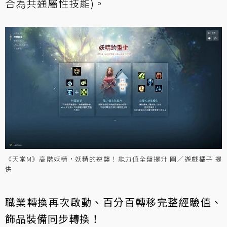
合為共通屬性技能)。
《天堂M》高階妖精，妖精的逆襲！能力值全盤提升 圖／遊戲橘子 提
供
職業轉換再次啟動、百分百轉移完整經驗值、
飾品裝備同步轉換！