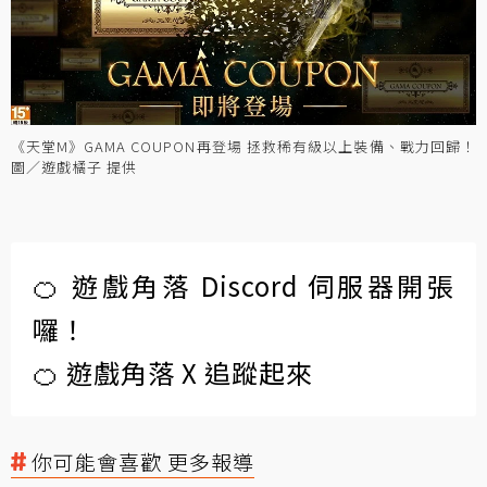
《天堂M》GAMA COUPON再登場 拯救稀有級以上裝備、戰力回歸！
圖／遊戲橘子 提供
🍊 遊戲角落 Discord 伺服器開張
囉！
🍊 遊戲角落 X 追蹤起來
你可能會喜歡 更多報導