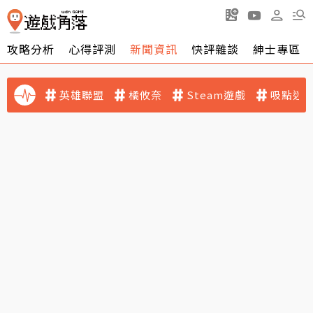
攻略分析
心得評測
新聞資訊
快評雜談
紳士專區
英雄聯盟
橘攸奈
Steam遊戲
吸點迷