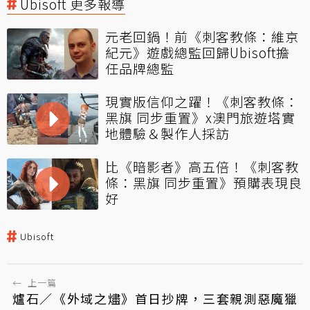
Ubisoft 更多報導
元老回鍋！前《刺客教條：維京
紀元》遊戲總監回歸Ubisoft擔
任品牌總監
現實版信仰之躍！《刺客教條：
黑旗 同步重置》x澳門旅遊塔實
地體驗＆製作人採訪
比《暗影者》高五倍！《刺客教
條：黑旗 同步重置》預購表現良
好
Ubisoft
←
上一篇
爐石／《外域之燼》首日抄牌，三套親測惡魔獵