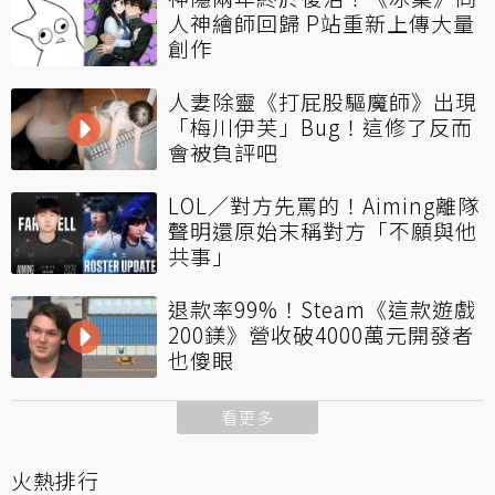
人神繪師回歸 P站重新上傳大量
創作
人妻除靈《打屁股驅魔師》出現
「梅川伊芙」Bug！這修了反而
會被負評吧
LOL／對方先罵的！Aiming離隊
聲明還原始末稱對方「不願與他
共事」
退款率99%！Steam《這款遊戲
200鎂》營收破4000萬元開發者
也傻眼
看更多
火熱排行