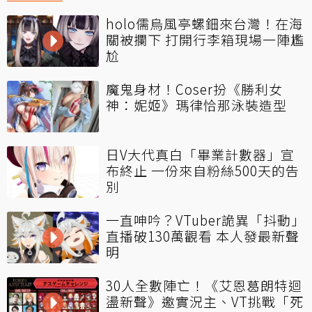
holo儒烏風亭螺鈿來台灣！在海
關被攔下 打開行李箱現場一陣尷
尬
魔鬼身材！Coser扮《勝利女
神：妮姬》瑪律恰那泳裝造型
日V大代真白「畢業計數器」宣
布終止 一份來自粉絲500天的告
別
一直呻吟？VTuber詭異「抖動」
直播破130萬觀看 本人發最新聲
明
30人全數陣亡！《艾恩葛朗特迴
盪新聲》邀實況主、VT挑戰「死