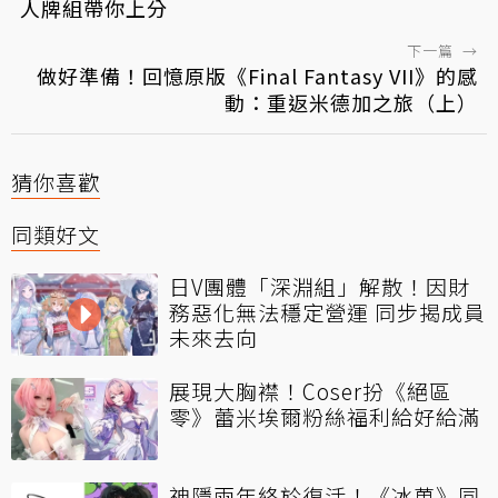
人牌組帶你上分
下一篇
→
做好準備！回憶原版《Final Fantasy VII》的感
動：重返米德加之旅（上）
猜你喜歡
同類好文
日V團體「深淵組」解散！因財
務惡化無法穩定營運 同步揭成員
未來去向
展現大胸襟！Coser扮《絕區
零》蕾米埃爾粉絲福利給好給滿
神隱兩年終於復活！《冰菓》同