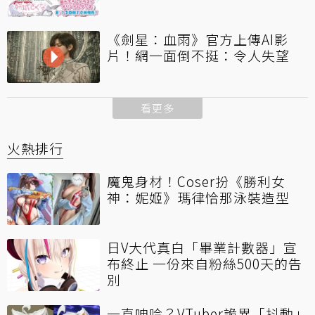
《劍星：血雨》官方上傳AI影
片！網一面倒不挺：令人失望
看更多
火熱排行
魔鬼身材！Coser扮《勝利女
神：妮姬》瑪律恰那泳裝造型
日V大代真白「畢業計數器」宣
布終止 一份來自粉絲500天的告
別
一直呻吟？VTuber詭異「抖動」