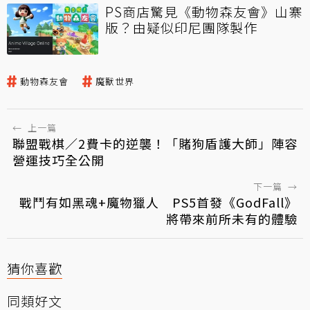
PS商店驚見《動物森友會》山寨
版？由疑似印尼團隊製作
動物森友會
魔獸世界
←
上一篇
聯盟戰棋／2費卡的逆襲！「賭狗盾護大師」陣容
營運技巧全公開
下一篇
→
戰鬥有如黑魂+魔物獵人 PS5首發《GodFall》
將帶來前所未有的體驗
猜你喜歡
同類好文