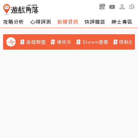
攻略分析
心得評測
新聞資訊
快評雜談
紳士專區
英雄聯盟
橘攸奈
Steam遊戲
吸點迷