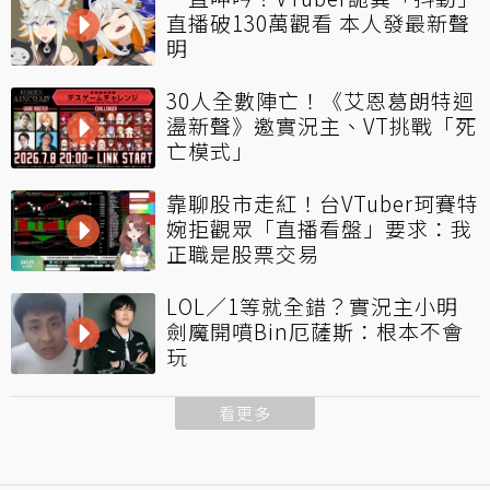
直播破130萬觀看 本人發最新聲
明
30人全數陣亡！《艾恩葛朗特迴
盪新聲》邀實況主、VT挑戰「死
亡模式」
靠聊股市走紅！台VTuber珂賽特
婉拒觀眾「直播看盤」要求：我
正職是股票交易
LOL／1等就全錯？實況主小明
劍魔開噴Bin厄薩斯：根本不會
玩
看更多