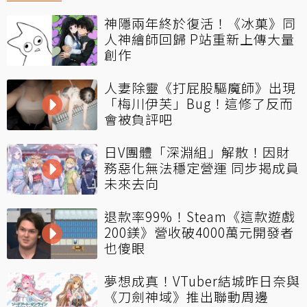
神隱兩年終於復活！《冰菓》同
人神繪師回歸 P站重新上傳大量
創作
人妻除靈《打屁股驅魔師》出現
「梅川伊芙」Bug！這修了反而
會被負評吧
日V團體「深淵組」解散！因財
務惡化無法穩定營運 同步揭成員
未來去向
退款率99%！Steam《這款遊戲
200鎂》營收破4000萬元開發者
也傻眼
夢想成真！VTuber結城昨日奈與
《刀劍神域》推出聯動周邊