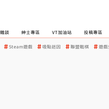
雜談
紳士專區
VT加油站
投稿專區
Steam遊戲
吸點迷因
聯盟戰棋
遊戲