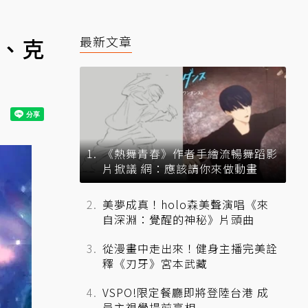
家、克
最新文章
《熱舞青春》作者手繪流暢舞蹈影
片掀議 網：應該請你來做動畫
美夢成真！holo森美聲演唱《來
自深淵：覺醒的神秘》片頭曲
從漫畫中走出來！健身主播完美詮
釋《刃牙》宮本武藏
VSPO!限定餐廳即將登陸台港 成
員主視覺提前亮相