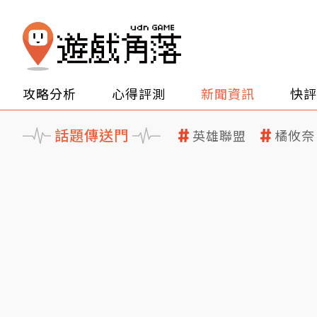
攻略分析
心得評測
新聞資訊
快評
話題傳送門
英雄聯盟
橘攸奈