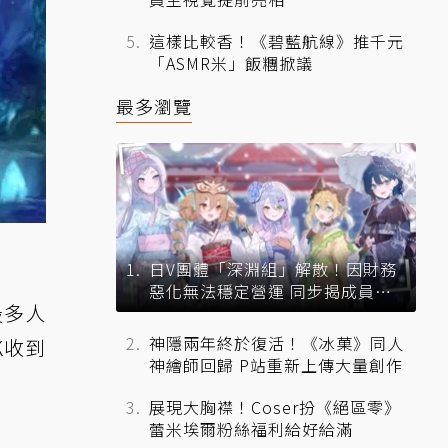
這樣比較香！《碧藍航線》推千元
「ASMR米」飯糰掀議
最多瀏覽
日V團體「深淵組」解散！因財務
惡化無法穩定營運 同步揭成員未
最多人
來去向
神隱兩年終於復活！《冰菓》同人
K收到
神繪師回歸 P站重新上傳大量創作
展現大胸襟！Coser扮《絕區零》
蕾米埃爾粉絲福利給好給滿