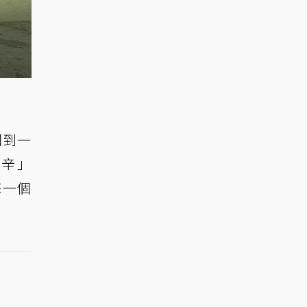
回到一
「辛」
來一個