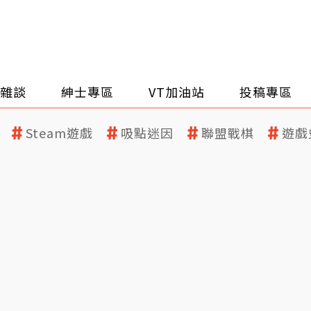
雜談
紳士專區
VT加油站
投稿專區
Steam遊戲
吸點迷因
聯盟戰棋
遊戲