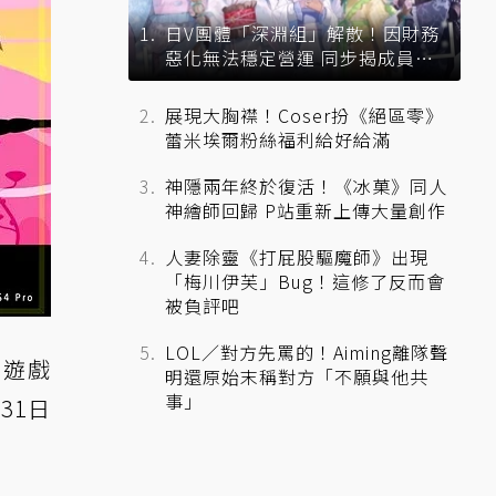
日V團體「深淵組」解散！因財務
惡化無法穩定營運 同步揭成員未
來去向
展現大胸襟！Coser扮《絕區零》
蕾米埃爾粉絲福利給好給滿
神隱兩年終於復活！《冰菓》同人
神繪師回歸 P站重新上傳大量創作
人妻除靈《打屁股驅魔師》出現
「梅川伊芙」Bug！這修了反而會
被負評吧
LOL／對方先罵的！Aiming離隊聲
n 4遊戲
明還原始末稱對方「不願與他共
事」
31日