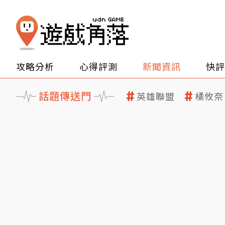
攻略分析
心得評測
新聞資訊
快評
話題傳送門
英雄聯盟
橘攸奈