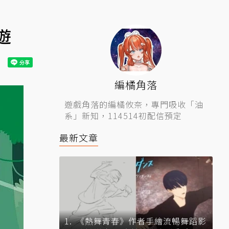
遊
編橘角落
遊戲角落的編橘攸奈，專門吸收「油
系」新知，114514初配信預定
最新文章
《熱舞青春》作者手繪流暢舞蹈影