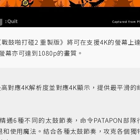
《戰鼓啪打碰2 重製版》將可在支援4K的螢幕上
螢幕亦可達到1080p的畫質。
o上最高對應4K解析度並對應4K顯示，提供最平滑的
通6種不同的太鼓節奏，命令PATAPON部隊
退和使用魔法。結合各種太鼓節奏，攻克各個獨