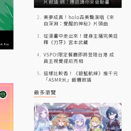
片掀議 網：應該請你來做動畫
美夢成真！holo森美聲演唱《來
自深淵：覺醒的神秘》片頭曲
從漫畫中走出來！健身主播完美詮
釋《刃牙》宮本武藏
VSPO!限定餐廳即將登陸台港 成
員主視覺提前亮相
這樣比較香！《碧藍航線》推千元
「ASMR米」飯糰掀議
最多瀏覽