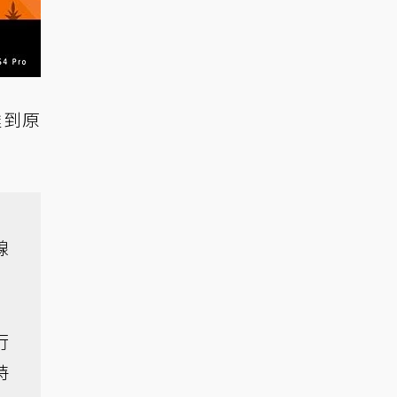
達到原
線
行
特