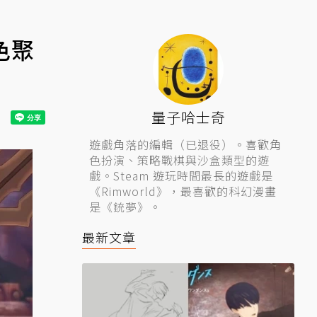
色聚
量子哈士奇
遊戲角落的編輯（已退役）。喜歡角
色扮演、策略戰棋與沙盒類型的遊
戲。Steam 遊玩時間最長的遊戲是
《Rimworld》，最喜歡的科幻漫畫
是《銃夢》。
最新文章