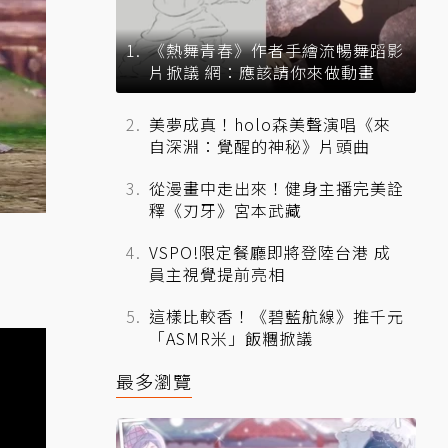
《熱舞青春》作者手繪流暢舞蹈影
片掀議 網：應該請你來做動畫
美夢成真！holo森美聲演唱《來
自深淵：覺醒的神秘》片頭曲
從漫畫中走出來！健身主播完美詮
釋《刃牙》宮本武藏
VSPO!限定餐廳即將登陸台港 成
員主視覺提前亮相
這樣比較香！《碧藍航線》推千元
「ASMR米」飯糰掀議
最多瀏覽