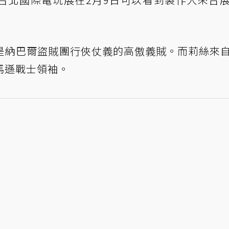
，他是納巴爾盜賊團行俠仗義的高傲義賊。而莉絲來
馬遜戰士領袖。