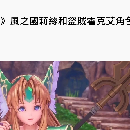
 Mana》風之國莉絲和盜賊霍克艾角