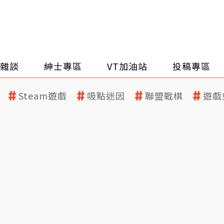
雜談
紳士專區
VT加油站
投稿專區
Steam遊戲
吸點迷因
聯盟戰棋
遊戲