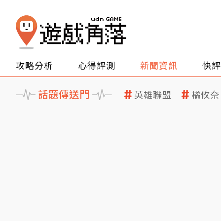
攻略分析
心得評測
新聞資訊
快評
話題傳送門
英雄聯盟
橘攸奈