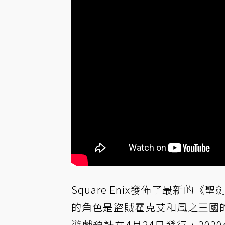
Square Enix
發佈了最新的《
聖劍傳
的角色是盜賊霍克艾和風之王國
遊戲預計在4月24日發行，20