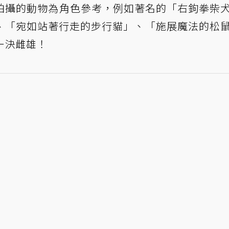
拍攝的動物為角色參考，例如著名的「右鉤拳柴
、「宛如站著行走的步行貓」、「施展魔法的松
一決雌雄！