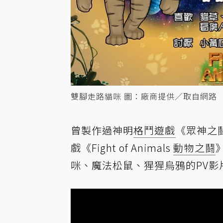
雙腳走路貓咪 圖：廠商提供／取自網路
曾製作過神明
格鬥遊戲
《眾神之
戲《Fight of Animals
動物之鬪
咪、魔法松鼠、猩猩烏鴉的PV影