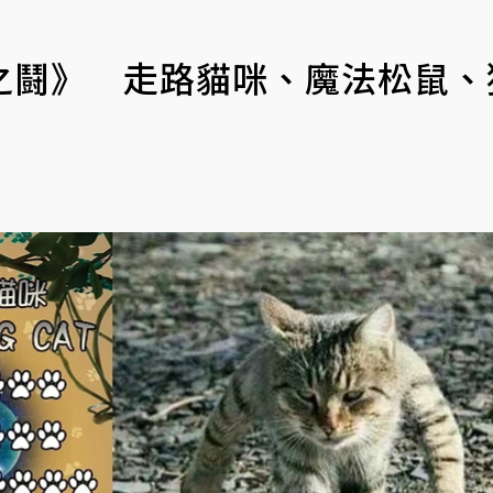
之鬪》 走路貓咪、魔法松鼠、