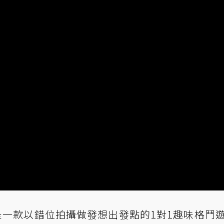
動物之鬪》是一款以錯位拍攝做發想出發點的1對1趣味格鬥