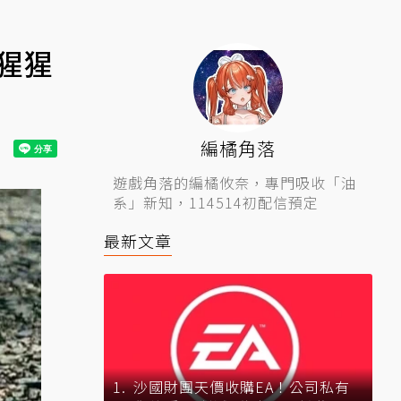
猩猩
編橘角落
遊戲角落的編橘攸奈，專門吸收「油
系」新知，114514初配信預定
最新文章
沙國財團天價收購EA！公司私有