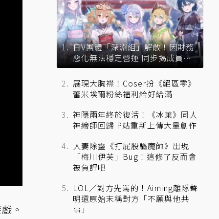
日V團體「深淵組」解散！因財務
惡化無法穩定營運 同步揭成員未
來去向
展現大胸襟！Coser扮《絕區零》
蕾米埃爾粉絲福利給好給滿
神隱兩年終於復活！《冰菓》同人
神繪師回歸 P站重新上傳大量創作
人妻除靈《打屁股驅魔師》出現
「梅川伊芙」Bug！這修了反而會
被負評吧
LOL／對方先罵的！Aiming離隊聲
明還原始末稱對方「不願與他共
遊戲。
事」