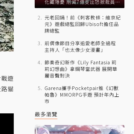
化藏隱憂 削減7億支出恐掀裁員風
暴？
元老回鍋！前《刺客教條：維京紀
元》遊戲總監回歸Ubisoft擔任品
牌總監
前偶像節目分享追愛老師全過程
主持人「也太像少女漫畫」
節奏奇幻新作《Lily Fantasia 莉
莉幻想曲》拿鋼琴當武器 展開華
麗音聲對決
對戰遊
走路貓
Garena攜手Pocketpair推《幻獸
帕魯》MMORPG手遊 預計年內上
市
最多瀏覽