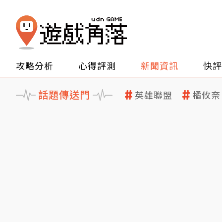
攻略分析
心得評測
新聞資訊
快評
話題傳送門
英雄聯盟
橘攸奈