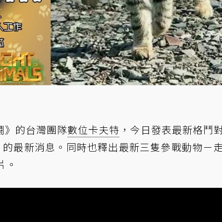
鬪》的台灣團隊
數位卡夫特
，今日發表最新格鬥
》的最新消息。同時也釋出最新三隻參戰動物－
片。