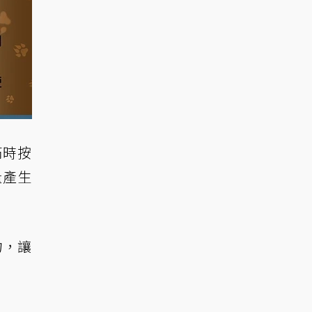
滿時按
量產生
物，讓