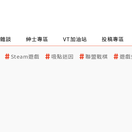
雜談
紳士專區
VT加油站
投稿專區
Steam遊戲
吸點迷因
聯盟戰棋
遊戲