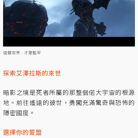
這個世界...才是監牢
探索艾澤拉斯的來世
暗影之境是死者所屬的那整個偌大宇宙的根源
地。前往遙遠的彼世，勇闖充滿驚奇與恐怖的
隱密國度。
選擇你的誓盟