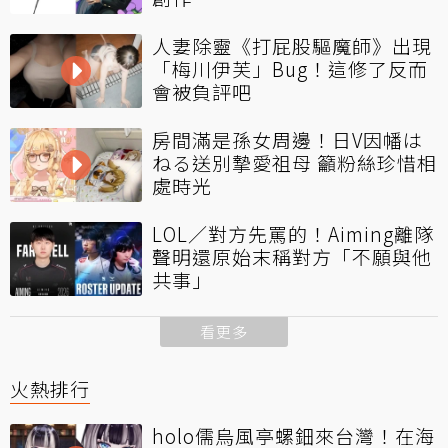
人妻除靈《打屁股驅魔師》出現
「梅川伊芙」Bug！這修了反而
會被負評吧
房間滿是孫女周邊！日V因幡は
ねる送別摯愛祖母 籲粉絲珍惜相
處時光
LOL／對方先罵的！Aiming離隊
聲明還原始末稱對方「不願與他
共事」
看更多
火熱排行
holo儒烏風亭螺鈿來台灣！在海