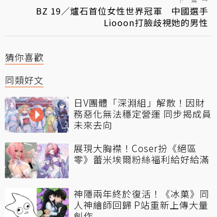
BZ 19／爐石首位女性世界冠軍 中國選手
Liooon打臉歧視她的男性
猜你喜歡
同類好文
日V團體「深淵組」解散！因財
務惡化無法穩定營運 同步揭成員
未來去向
展現大胸襟！Coser扮《絕區
零》蕾米埃爾粉絲福利給好給滿
神隱兩年終於復活！《冰菓》同
人神繪師回歸 P站重新上傳大量
創作