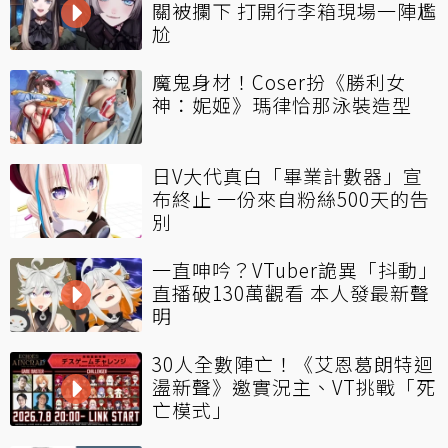
關被攔下 打開行李箱現場一陣尷
尬
魔鬼身材！Coser扮《勝利女
神：妮姬》瑪律恰那泳裝造型
日V大代真白「畢業計數器」宣
布終止 一份來自粉絲500天的告
別
一直呻吟？VTuber詭異「抖動」
直播破130萬觀看 本人發最新聲
明
30人全數陣亡！《艾恩葛朗特迴
盪新聲》邀實況主、VT挑戰「死
亡模式」