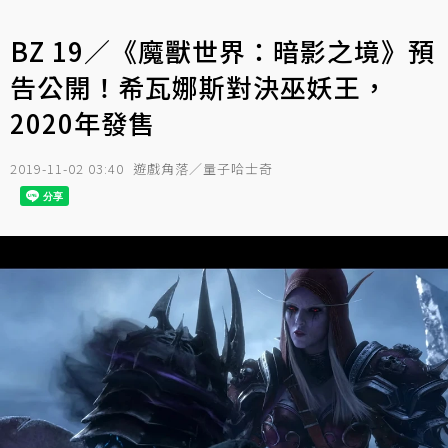
BZ 19／《魔獸世界：暗影之境》預
告公開！希瓦娜斯對決巫妖王，
2020年發售
2019-11-02 03:40
遊戲角落／量子哈士奇