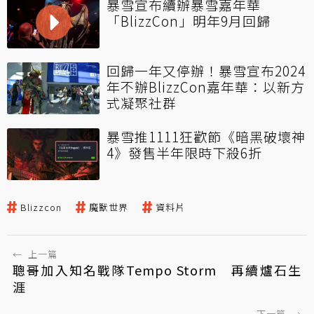
暴雪宣布續辦暴雪嘉年華
「BlizzCon」明年9月回歸
回歸一年又停辦！暴雪宣布2024
年不辦BlizzCon嘉年華：以新方
式凝聚社群
暴雪推1111狂歡節《暗黑破壞神
4》發售半年限時下殺6折
Blizzcon
魔獸世界
資料片
←
上一篇
聰哥加入知名戰隊Tempo Storm 再續爐石生
涯
下一篇
→