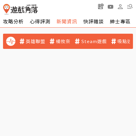
攻略分析
心得評測
新聞資訊
快評雜談
紳士專區
英雄聯盟
橘攸奈
Steam遊戲
吸點迷