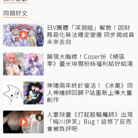
同類好文
日V團體「深淵組」解散！因財
務惡化無法穩定營運 同步揭成員
未來去向
展現大胸襟！Coser扮《絕區
零》蕾米埃爾粉絲福利給好給滿
神隱兩年終於復活！《冰菓》同
人神繪師回歸 P站重新上傳大量
創作
人妻除靈《打屁股驅魔師》出現
「梅川伊芙」Bug！這修了反而
會被負評吧