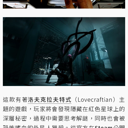
這款有著
洛夫克拉夫特式
（Lovecraftian）主
題的遊戲，玩家將會發現隱藏在紅色星球上的
深層秘密，過程中需要思考解謎，同時也會被
恐怖嗜血的外星人獵殺。從官方在
Steam
公開