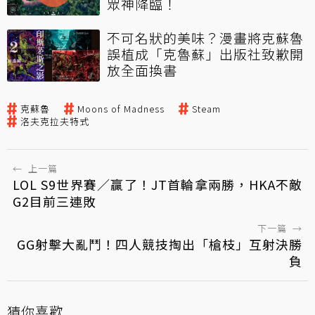
眾神降臨！
不可名狀的美味？漫畫將克蘇魯
誤植成「克魯蘇」出版社致歉開
放全面換書
克蘇魯
Moons of Madness
Steam
洛夫克拉夫特式
←
上一篇
LOL S9世界賽／贏了！JT首輪拿兩勝，HKA不敵
G2目前三連敗
下一篇
→
GG射擊大亂鬥！四人競技掏出「槍枝」互射決勝
負
猜你喜歡