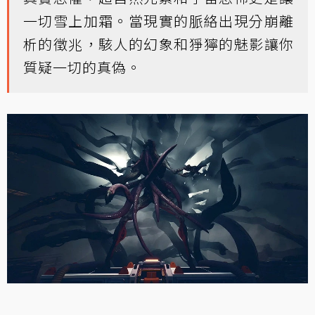
一切雪上加霜。當現實的脈絡出現分崩離
析的徵兆，駭人的幻象和猙獰的魅影讓你
質疑一切的真偽。