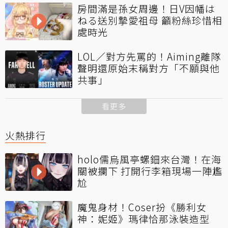
房間滿是孫女周邊！日V因幡は
ねる送別摯愛祖母 籲粉絲珍惜相
處時光
LOL／對方先罵的！Aiming離隊
聲明還原始末稱對方「不願與他
共事」
看更多
火熱排行
holo儒烏風亭螺鈿來台灣！在海
關被攔下 打開行李箱現場一陣尷
尬
魔鬼身材！Coser扮《勝利女
神：妮姬》瑪律恰那泳裝造型