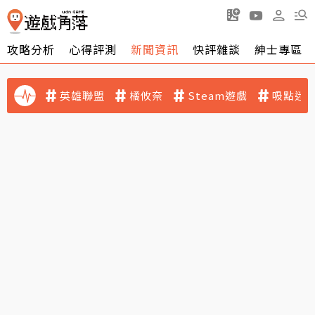
攻略分析
心得評測
新聞資訊
快評雜談
紳士專區
英雄聯盟
橘攸奈
Steam遊戲
吸點迷