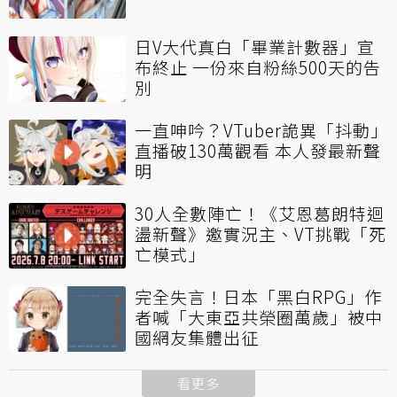
日V大代真白「畢業計數器」宣
布終止 一份來自粉絲500天的告
別
一直呻吟？VTuber詭異「抖動」
直播破130萬觀看 本人發最新聲
明
30人全數陣亡！《艾恩葛朗特迴
盪新聲》邀實況主、VT挑戰「死
亡模式」
完全失言！日本「黑白RPG」作
者喊「大東亞共榮圈萬歲」被中
國網友集體出征
看更多