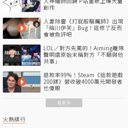
人神繪師回歸 P站重新上傳大量
創作
人妻除靈《打屁股驅魔師》出現
「梅川伊芙」Bug！這修了反而
會被負評吧
LOL／對方先罵的！Aiming離隊
聲明還原始末稱對方「不願與他
共事」
退款率99%！Steam《這款遊戲
200鎂》營收破4000萬元開發者
也傻眼
看更多
火熱排行