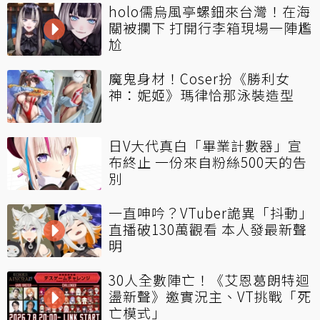
holo儒烏風亭螺鈿來台灣！在海
關被攔下 打開行李箱現場一陣尷
尬
魔鬼身材！Coser扮《勝利女
神：妮姬》瑪律恰那泳裝造型
日V大代真白「畢業計數器」宣
布終止 一份來自粉絲500天的告
別
一直呻吟？VTuber詭異「抖動」
直播破130萬觀看 本人發最新聲
明
30人全數陣亡！《艾恩葛朗特迴
盪新聲》邀實況主、VT挑戰「死
亡模式」