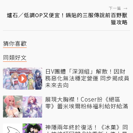
下一篇
→
爐石／低調OP又便宜！鍋貼的三服傳說前百野獸
獵攻略
猜你喜歡
同類好文
日V團體「深淵組」解散！因財
務惡化無法穩定營運 同步揭成員
未來去向
展現大胸襟！Coser扮《絕區
零》蕾米埃爾粉絲福利給好給滿
神隱兩年終於復活！《冰菓》同