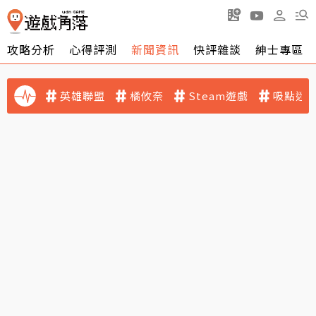
攻略分析
心得評測
新聞資訊
快評雜談
紳士專區
英雄聯盟
橘攸奈
Steam遊戲
吸點迷