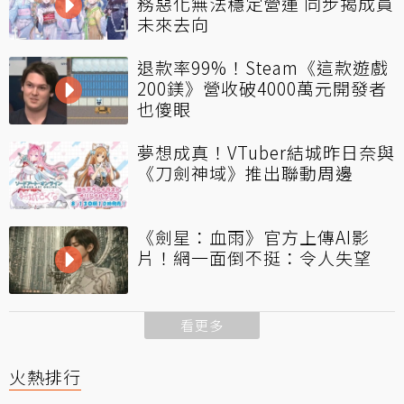
務惡化無法穩定營運 同步揭成員
未來去向
退款率99%！Steam《這款遊戲
200鎂》營收破4000萬元開發者
也傻眼
夢想成真！VTuber結城昨日奈與
《刀劍神域》推出聯動周邊
《劍星：血雨》官方上傳AI影
片！網一面倒不挺：令人失望
看更多
火熱排行