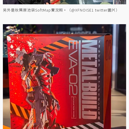
另外是秋葉原池袋SoftMap實況照。（@XFNOISE1 twitter圖片）