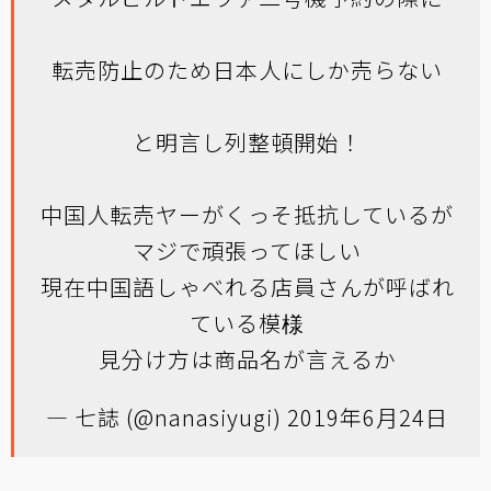
転売防止のため日本人にしか売らない
と明言し列整頓開始！
中国人転売ヤーがくっそ抵抗しているが
マジで頑張ってほしい
現在中国語しゃべれる店員さんが呼ばれ
ている模様
見分け方は商品名が言えるか
— 七誌 (@nanasiyugi)
2019年6月24日