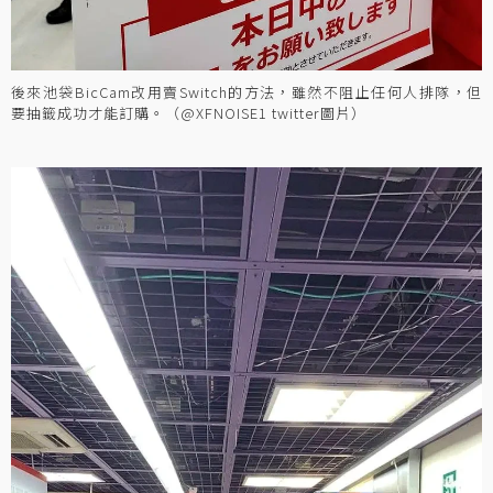
後來池袋BicCam改用賣Switch的方法，雖然不阻止任何人排隊，但
要抽籤成功才能訂購。（@XFNOISE1 twitter圖片）