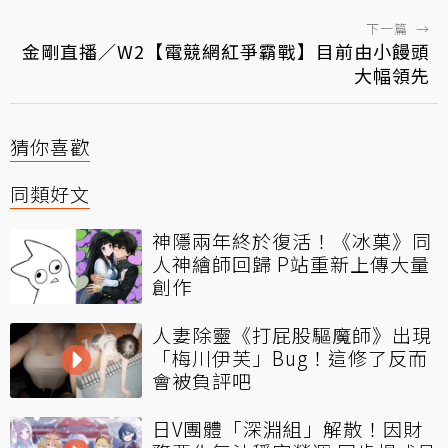
下一篇
→
金剛直播／W2【電競網紅爭霸戰】目前由小饅頭
大幅領先
猜你喜歡
同類好文
神隱兩年終於復活！《冰菓》同
人神繪師回歸 P站重新上傳大量
創作
人妻除靈《打屁股驅魔師》出現
「梅川伊芙」Bug！這修了反而
會被負評吧
日V團體「深淵組」解散！因財