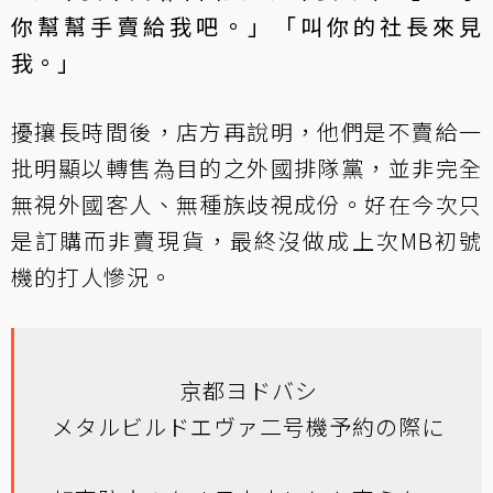
你幫幫手賣給我吧。」「叫你的社長來見
我。」
擾攘長時間後，店方再說明，他們是不賣給一
批明顯以轉售為目的之外國排隊黨，並非完全
無視外國客人、無種族歧視成份。好在今次只
是訂購而非賣現貨，最終沒做成上次MB初號
機的打人慘況。
京都ヨドバシ
メタルビルドエヴァ二号機予約の際に