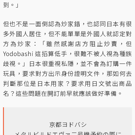
到。」
但也不是一面倒認為炒家錯，也認同日本有很
多外國人居住，但不能單單是外國人就認定對
方為炒家：「雖然感謝店方阻止炒賣，但
Yodobashi 這招算低手，很難不被人視為種族
歧視。」日本很重視私隱，並不會為訂購一件
玩具，要求對方出示身份證明文件，那如何去
判斷那位是日本用家？要求用日文號出商品
名？這些問題在開訂前早就應該做好準備。
京都ヨドバシ
メタルビルドエヴァ二号機予約の際に