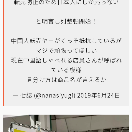
転売防止のため日本人にしか売らない
と明言し列整頓開始！
中国人転売ヤーがくっそ抵抗しているが
マジで頑張ってほしい
現在中国語しゃべれる店員さんが呼ばれ
ている模様
見分け方は商品名が言えるか
— 七誌 (@nanasiyugi)
2019年6月24日