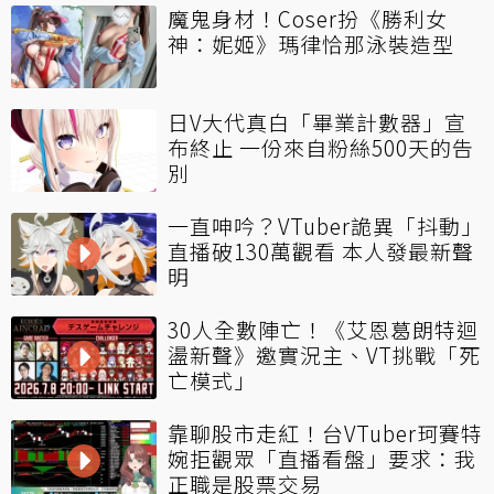
魔鬼身材！Coser扮《勝利女
神：妮姬》瑪律恰那泳裝造型
日V大代真白「畢業計數器」宣
布終止 一份來自粉絲500天的告
別
一直呻吟？VTuber詭異「抖動」
直播破130萬觀看 本人發最新聲
明
30人全數陣亡！《艾恩葛朗特迴
盪新聲》邀實況主、VT挑戰「死
亡模式」
靠聊股市走紅！台VTuber珂賽特
婉拒觀眾「直播看盤」要求：我
正職是股票交易