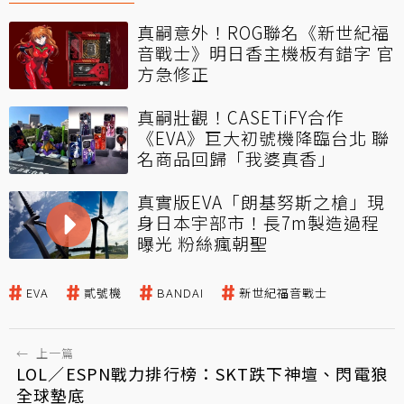
真嗣意外！ROG聯名《新世紀福
音戰士》明日香主機板有錯字 官
方急修正
真嗣壯觀！CASETiFY合作
《EVA》巨大初號機降臨台北 聯
名商品回歸「我婆真香」
真實版EVA「朗基努斯之槍」現
身日本宇部市！長7m製造過程
曝光 粉絲瘋朝聖
EVA
貳號機
BANDAI
新世紀福音戰士
←
上一篇
LOL／ESPN戰力排行榜：SKT跌下神壇、閃電狼
全球墊底