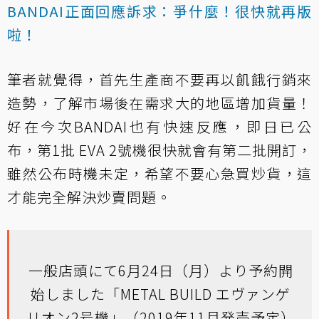
BANDAI正面回應訴求：爭什麼！很快就再版
啦！
筆者就覺得，首先生產商不要再以飢餓行銷來
造勢，了解市場後在需求大的地區增加貨量！
好在今次BANDAI也有快速反應，即日已公
布，第1批 EVA 2號機很快就會有第二批開訂，
雖然公布時機未定，希望不要心急買炒貨，這
才能完全解決炒賣問題。
一般店頭にて6月24日（月）より予約開
始しました「METAL BUILD エヴァンゲ
リオン2号機」（2019年11月発売予定）