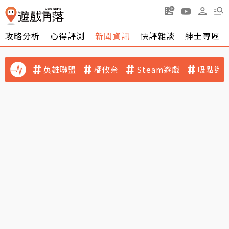
攻略分析
心得評測
新聞資訊
快評雜談
紳士專區
英雄聯盟
橘攸奈
Steam遊戲
吸點迷