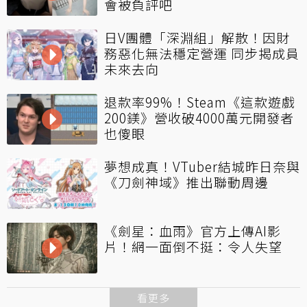
會被負評吧
日V團體「深淵組」解散！因財
務惡化無法穩定營運 同步揭成員
未來去向
退款率99%！Steam《這款遊戲
200鎂》營收破4000萬元開發者
也傻眼
夢想成真！VTuber結城昨日奈與
《刀劍神域》推出聯動周邊
《劍星：血雨》官方上傳AI影
片！網一面倒不挺：令人失望
看更多