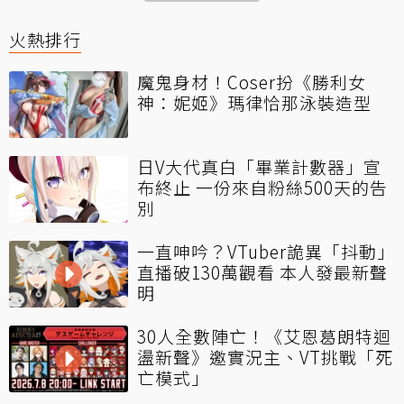
火熱排行
魔鬼身材！Coser扮《勝利女
神：妮姬》瑪律恰那泳裝造型
日V大代真白「畢業計數器」宣
布終止 一份來自粉絲500天的告
別
一直呻吟？VTuber詭異「抖動」
直播破130萬觀看 本人發最新聲
明
30人全數陣亡！《艾恩葛朗特迴
盪新聲》邀實況主、VT挑戰「死
亡模式」