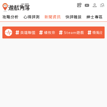
攻略分析
心得評測
新聞資訊
快評雜談
紳士專區
英雄聯盟
橘攸奈
Steam遊戲
吸點迷