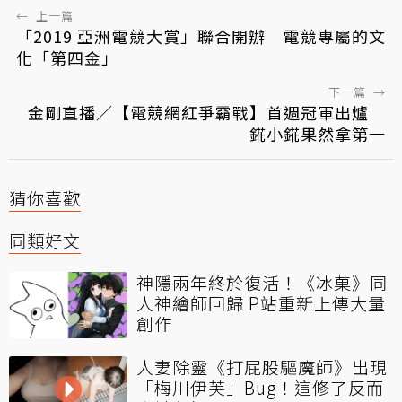
←
上一篇
「2019 亞洲電競大賞」聯合開辦 電競專屬的文
化「第四金」
下一篇
→
金剛直播／【電競網紅爭霸戰】首週冠軍出爐
錵小錵果然拿第一
猜你喜歡
同類好文
神隱兩年終於復活！《冰菓》同
人神繪師回歸 P站重新上傳大量
創作
人妻除靈《打屁股驅魔師》出現
「梅川伊芙」Bug！這修了反而