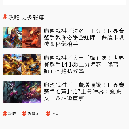
攻略 更多報導
聯盟戰棋／法洛士正夯！世界賽
選手教你必學營運陣：保護卡瑪
戰＆秘儀槍手
聯盟戰棋／大出「蜂」頭！世界
賽選手14.18b上分陣容「喚蜜
師」不藏私教學
聯盟戰棋／一費增幅讚！世界賽
選手推薦14.17上分陣容：蜘蛛
女王＆巫術重擊
攻略
香港01
PS4