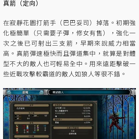
真箭（定向）
在寂靜花園打箭手（巴巴妥司）掉落。初期強
化極簡單（只需要子彈，修女有售），強化一
次之後已可射出三支箭，早期來說威力相當
高。真箭彈速極快而且彈道集中，就算是對體
型不大的敵人也可輕易全中。用來遠距擊破一
些近戰攻擊較霸道的敵人如狼人等很不錯。