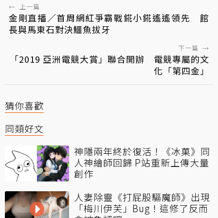
←
上一篇
金剛直播／首周網紅爭霸戰錵小錵遙遙領先 館
長與馬東石對決鱷魚拔牙
下一篇
→
「2019 亞洲電競大賞」聯合開辦 電競專屬的文
化「第四金」
猜你喜歡
同類好文
神隱兩年終於復活！《冰菓》同
人神繪師回歸 P站重新上傳大量
創作
人妻除靈《打屁股驅魔師》出現
「梅川伊芙」Bug！這修了反而