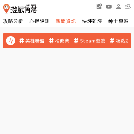
攻略分析
心得評測
新聞資訊
快評雜談
紳士專區
英雄聯盟
橘攸奈
Steam遊戲
吸點迷