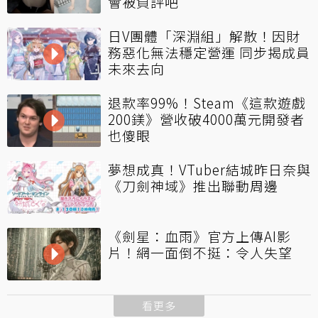
會被負評吧
日V團體「深淵組」解散！因財
務惡化無法穩定營運 同步揭成員
未來去向
退款率99%！Steam《這款遊戲
200鎂》營收破4000萬元開發者
也傻眼
夢想成真！VTuber結城昨日奈與
《刀劍神域》推出聯動周邊
《劍星：血雨》官方上傳AI影
片！網一面倒不挺：令人失望
看更多