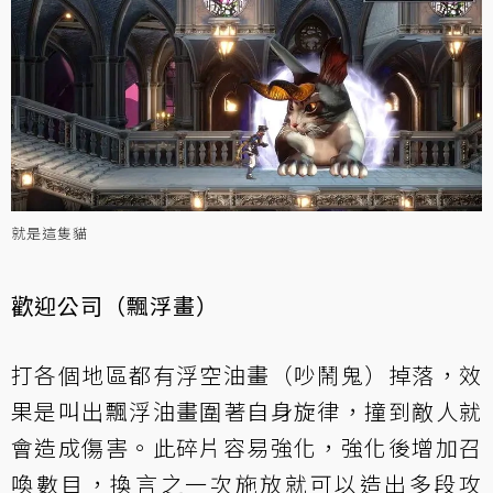
就是這隻貓
歡迎公司（飄浮畫）
打各個地區都有浮空油畫（吵鬧鬼）掉落，效
果是叫出飄浮油畫圍著自身旋律，撞到敵人就
會造成傷害。此碎片容易強化，強化後增加召
喚數目，換言之一次施放就可以造出多段攻