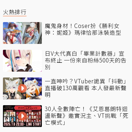
火熱排行
魔鬼身材！Coser扮《勝利女
神：妮姬》瑪律恰那泳裝造型
日V大代真白「畢業計數器」宣
布終止 一份來自粉絲500天的告
別
一直呻吟？VTuber詭異「抖動」
直播破130萬觀看 本人發最新聲
明
30人全數陣亡！《艾恩葛朗特迴
盪新聲》邀實況主、VT挑戰「死
亡模式」