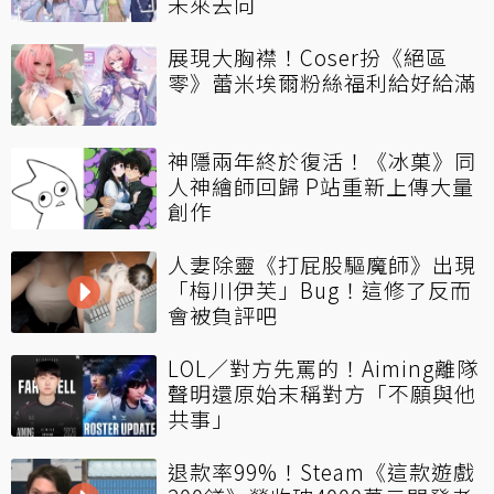
未來去向
展現大胸襟！Coser扮《絕區
零》蕾米埃爾粉絲福利給好給滿
神隱兩年終於復活！《冰菓》同
人神繪師回歸 P站重新上傳大量
創作
人妻除靈《打屁股驅魔師》出現
「梅川伊芙」Bug！這修了反而
會被負評吧
LOL／對方先罵的！Aiming離隊
聲明還原始末稱對方「不願與他
共事」
退款率99%！Steam《這款遊戲