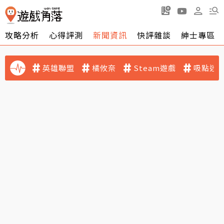
攻略分析
心得評測
新聞資訊
快評雜談
紳士專區
英雄聯盟
橘攸奈
Steam遊戲
吸點迷