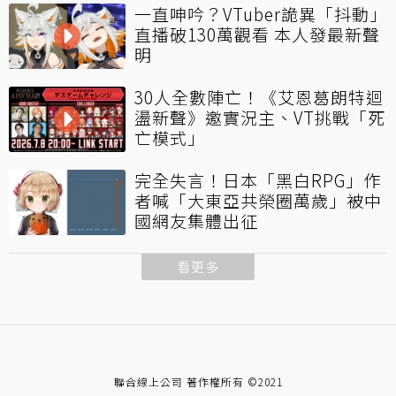
一直呻吟？VTuber詭異「抖動」
直播破130萬觀看 本人發最新聲
明
30人全數陣亡！《艾恩葛朗特迴
盪新聲》邀實況主、VT挑戰「死
亡模式」
完全失言！日本「黑白RPG」作
者喊「大東亞共榮圈萬歲」被中
國網友集體出征
看更多
聯合線上公司 著作權所有 ©2021