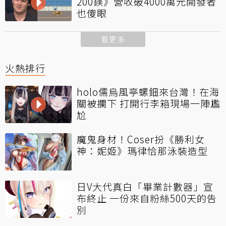
200鎂》營收破4000萬元開發者
也傻眼
看更多
火熱排行
holo儒烏風亭螺鈿來台灣！在海
關被攔下 打開行李箱現場一陣尷
尬
魔鬼身材！Coser扮《勝利女
神：妮姬》瑪律恰那泳裝造型
日V大代真白「畢業計數器」宣
布終止 一份來自粉絲500天的告
別