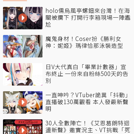
holo儒烏風亭螺鈿來台灣！在海
關被攔下 打開行李箱現場一陣尷
尬
魔鬼身材！Coser扮《勝利女
神：妮姬》瑪律恰那泳裝造型
日V大代真白「畢業計數器」宣
布終止 一份來自粉絲500天的告
別
一直呻吟？VTuber詭異「抖動」
直播破130萬觀看 本人發最新聲
明
30人全數陣亡！《艾恩葛朗特迴
盪新聲》邀實況主、VT挑戰「死