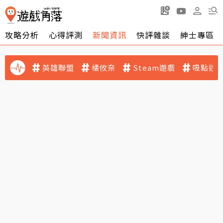
攻略分析
心得評測
新聞資訊
快評雜談
紳士專區
英雄聯盟
橘攸奈
Steam遊戲
吸點迷