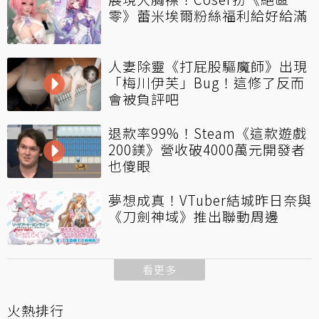
零》蕾米埃爾粉絲福利給好給滿
人妻除靈《打屁股驅魔師》出現
「梅川伊芙」Bug！這修了反而
會被負評吧
退款率99%！Steam《這款遊戲
200鎂》營收破4000萬元開發者
也傻眼
夢想成真！VTuber結城昨日奈與
《刀劍神域》推出聯動周邊
看更多
火熱排行