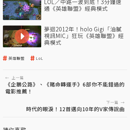
LOL／中路一波到底！3分鐘速
通《英雄聯盟》經典模式
夢迴2012年！holo Gigi「油膩
視訊MIC」狂玩《英雄聯盟》經
典模式
英雄聯盟
LoL
←
上一篇
《企鵝公路》、《賭命轉運手》6部你不能錯過的
電影推薦！
下一篇
→
時代的眼淚！12首邁向10年的V家傳說曲
猜你喜歡