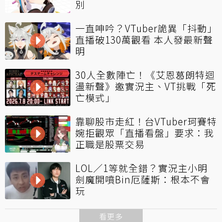
別
一直呻吟？VTuber詭異「抖動」
直播破130萬觀看 本人發最新聲
明
30人全數陣亡！《艾恩葛朗特迴
盪新聲》邀實況主、VT挑戰「死
亡模式」
靠聊股市走紅！台VTuber珂賽特
婉拒觀眾「直播看盤」要求：我
正職是股票交易
LOL／1等就全錯？實況主小明
劍魔開噴Bin厄薩斯：根本不會
玩
看更多