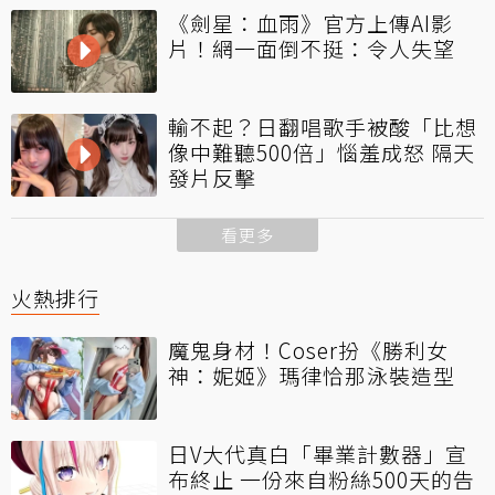
《劍星：血雨》官方上傳AI影
片！網一面倒不挺：令人失望
輸不起？日翻唱歌手被酸「比想
像中難聽500倍」惱羞成怒 隔天
發片反擊
看更多
火熱排行
魔鬼身材！Coser扮《勝利女
神：妮姬》瑪律恰那泳裝造型
日V大代真白「畢業計數器」宣
布終止 一份來自粉絲500天的告