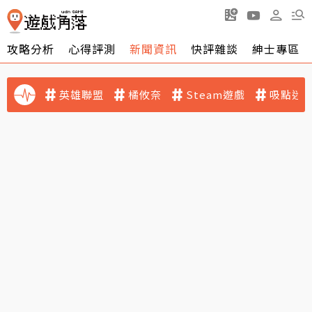
攻略分析
心得評測
新聞資訊
快評雜談
紳士專區
英雄聯盟
橘攸奈
Steam遊戲
吸點迷