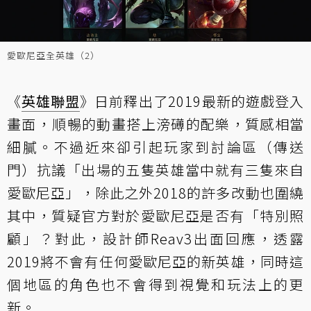
愛歐尼亞全英雄（2）
《
英雄聯盟
》日前釋出了2019最新的遊戲登入
畫面，順暢的動畫搭上滂礡的配樂，質感相當
細膩。不過近來卻引起玩家到討論區（
傳送
門
）抗議「出場的五隻英雄當中就有三隻來自
愛歐尼亞」，除此之外2018的許多改動也圍繞
其中，質疑官方對於愛歐尼亞是否有「特別照
顧」？對此，設計師Reav3出面回應，透露
2019將不會有任何愛歐尼亞的新英雄，同時這
個地區的角色也不會得到視覺和玩法上的更
新。