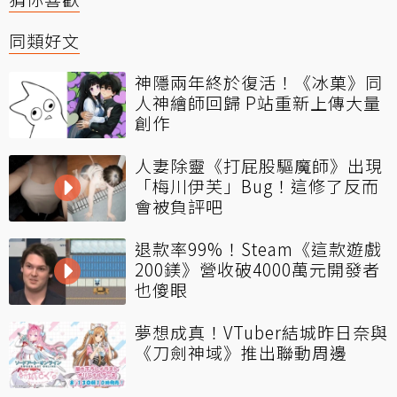
同類好文
神隱兩年終於復活！《冰菓》同
人神繪師回歸 P站重新上傳大量
創作
人妻除靈《打屁股驅魔師》出現
「梅川伊芙」Bug！這修了反而
會被負評吧
退款率99%！Steam《這款遊戲
200鎂》營收破4000萬元開發者
也傻眼
夢想成真！VTuber結城昨日奈與
《刀劍神域》推出聯動周邊