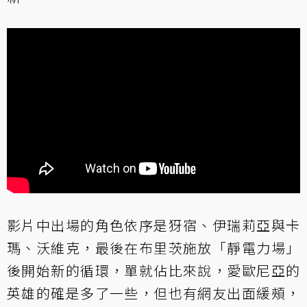
影片中出場的角色依序是犽宿、伊瑞莉亞與卡
瑪、沃維克，最後在布里茨施放「靜電力場」
後開始新的循環，單就佔比來說，愛歐尼亞的
英雄的確是多了一些，但也有網友出面緩頰，