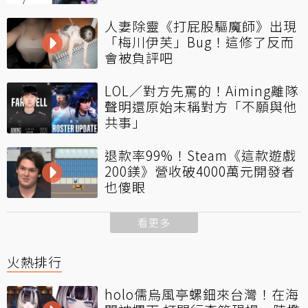
人妻除靈《打屁股驅魔師》出現
「梅川伊芙」Bug！這修了反而
會被負評吧
LOL／對方先罵的！Aiming離隊
聲明還原始末稱對方「不願與他
共事」
退款率99%！Steam《這款遊戲
200鎂》營收破4000萬元開發者
也傻眼
看更多
火熱排行
holo儒烏風亭螺鈿來台灣！在海