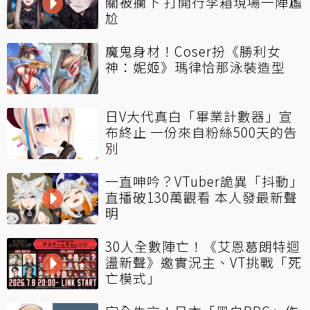
關被攔下 打開行李箱現場一陣尷
尬
魔鬼身材！Coser扮《勝利女
神：妮姬》瑪律恰那泳裝造型
日V大代真白「畢業計數器」宣
布終止 一份來自粉絲500天的告
別
一直呻吟？VTuber詭異「抖動」
直播破130萬觀看 本人發最新聲
明
30人全數陣亡！《艾恩葛朗特迴
盪新聲》邀實況主、VT挑戰「死
亡模式」