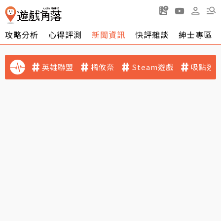
攻略分析
心得評測
新聞資訊
快評雜談
紳士專區
英雄聯盟
橘攸奈
Steam遊戲
吸點迷