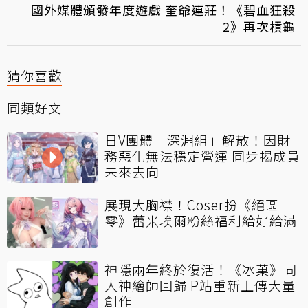
國外媒體頒發年度遊戲 奎爺連莊！《碧血狂殺
2》再次槓龜
猜你喜歡
同類好文
日V團體「深淵組」解散！因財
務惡化無法穩定營運 同步揭成員
未來去向
展現大胸襟！Coser扮《絕區
零》蕾米埃爾粉絲福利給好給滿
神隱兩年終於復活！《冰菓》同
人神繪師回歸 P站重新上傳大量
創作