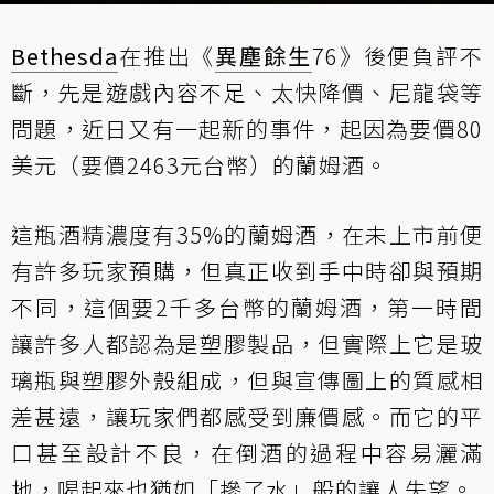
Bethesda
在推出《
異塵餘生
76》後便負評不
斷，先是遊戲內容不足、太快降價、尼龍袋等
問題，近日又有一起新的事件，起因為要價80
美元（要價2463元台幣）的蘭姆酒。
這瓶酒精濃度有35%的蘭姆酒，在未上市前便
有許多玩家預購，但真正收到手中時卻與預期
不同，這個要2千多台幣的蘭姆酒，第一時間
讓許多人都認為是塑膠製品，但實際上它是玻
璃瓶與塑膠外殼組成，但與宣傳圖上的質感相
差甚遠，讓玩家們都感受到廉價感。而它的平
口甚至設計不良，在倒酒的過程中容易灑滿
地，喝起來也猶如「摻了水」般的讓人失望。