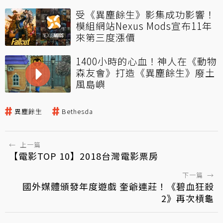
受《異塵餘生》影集成功影響！
模組網站Nexus Mods宣布11年
來第三度漲價
1400小時的心血！神人在《動物
森友會》打造《異塵餘生》廢土
風島嶼
異塵餘生
Bethesda
←
上一篇
【電影TOP 10】2018台灣電影票房
下一篇
→
國外媒體頒發年度遊戲 奎爺連莊！《碧血狂殺
2》再次槓龜