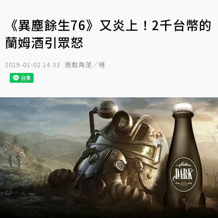
《異塵餘生76》又炎上！2千台幣的
蘭姆酒引眾怒
2019-01-02 14:33
遊戲角落／椿