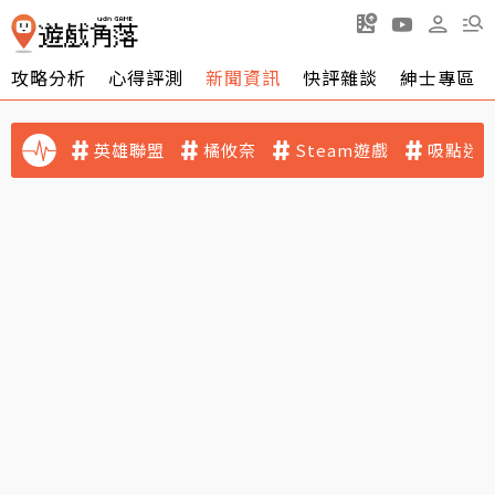
攻略分析
心得評測
新聞資訊
快評雜談
紳士專區
英雄聯盟
橘攸奈
Steam遊戲
吸點迷