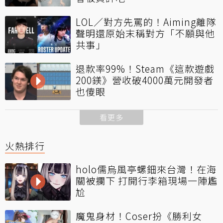
LOL／對方先罵的！Aiming離隊
聲明還原始末稱對方「不願與他
共事」
退款率99%！Steam《這款遊戲
200鎂》營收破4000萬元開發者
也傻眼
看更多
火熱排行
holo儒烏風亭螺鈿來台灣！在海
關被攔下 打開行李箱現場一陣尷
尬
魔鬼身材！Coser扮《勝利女