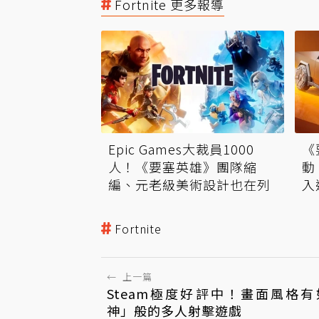
Fortnite 更多報導
Epic Games大裁員1000
《
人！《要塞英雄》團隊縮
動
編、元老級美術設計也在列
入
Fortnite
←
上一篇
Steam極度好評中！畫面風格
神」般的多人射擊遊戲