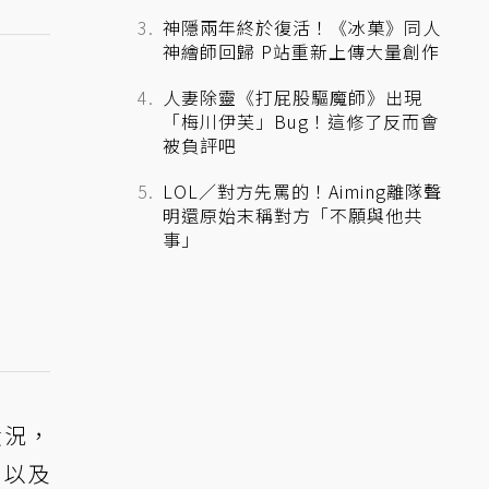
神隱兩年終於復活！《冰菓》同人
神繪師回歸 P站重新上傳大量創作
人妻除靈《打屁股驅魔師》出現
「梅川伊芙」Bug！這修了反而會
被負評吧
LOL／對方先罵的！Aiming離隊聲
明還原始末稱對方「不願與他共
事」
狀況，
，以及