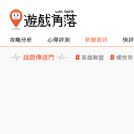
攻略分析
心得評測
新聞資訊
快評
話題傳送門
英雄聯盟
橘攸奈