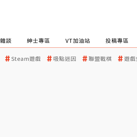
雜談
紳士專區
VT加油站
投稿專區
Steam遊戲
吸點迷因
聯盟戰棋
遊戲