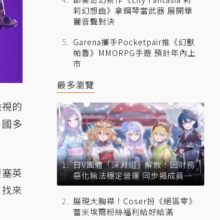
莉幻想曲》拿鋼琴當武器 展開華
麗音聲對決
Garena攜手Pocketpair推《幻獸
帕魯》MMORPG手遊 預計年內上
市
最多瀏覽
檢視的
英國多
日V團體「深淵組」解散！因財務
要塞英
惡化無法穩定營運 同步揭成員未
來去向
是找來
展現大胸襟！Coser扮《絕區零》
蕾米埃爾粉絲福利給好給滿