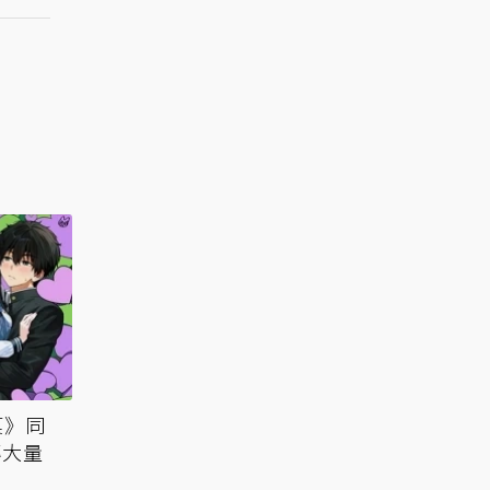
菓》同
傳大量