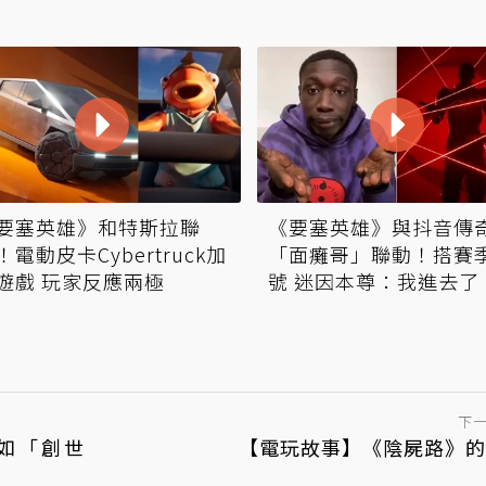
要塞英雄》和特斯拉聯
《要塞英雄》與抖音傳
！電動皮卡Cyber​​truck加
「面癱哥」聯動！搭賽
遊戲 玩家反應兩極
號 迷因本尊：我進去了
下
有如「創世
【電玩故事】《陰屍路》的