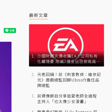
最新文章
沙國財團天價收購EA！公司私有
化藏隱憂 削減7億支出恐掀裁員風
暴？
元老回鍋！前《刺客教條：維京紀
元》遊戲總監回歸Ubisoft擔任品
牌總監
前偶像節目分享追愛老師全過程
主持人「也太像少女漫畫」
節奏奇幻新作《Lily Fantasia 莉