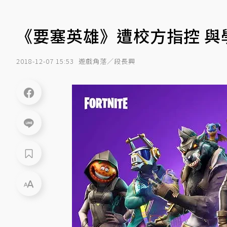
《要塞英雄》遭校方指控 與
2018-12-07 15:53
遊戲角落／段長興