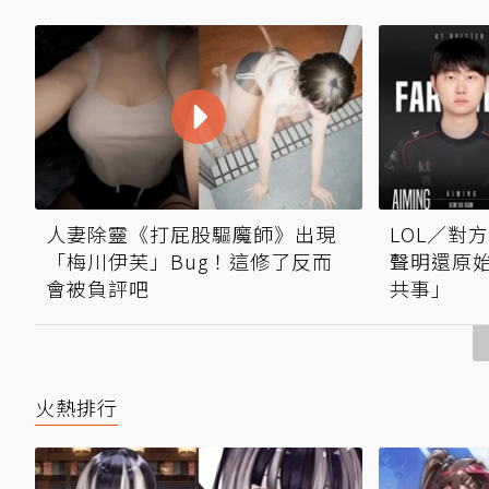
人妻除靈《打屁股驅魔師》出現
LOL／對方
「梅川伊芙」Bug！這修了反而
聲明還原
會被負評吧
共事」
火熱排行