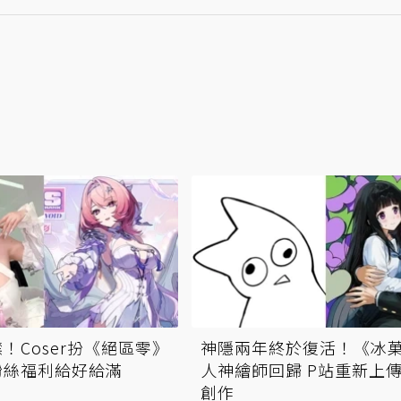
！Coser扮《絕區零》
神隱兩年終於復活！《冰
粉絲福利給好給滿
人神繪師回歸 P站重新上
創作