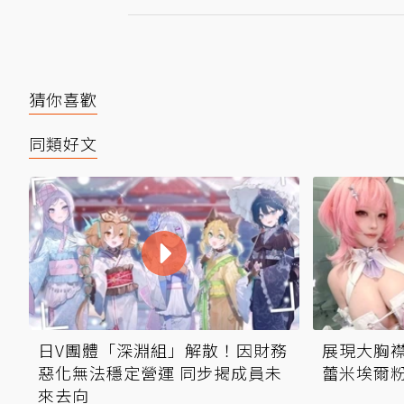
猜你喜歡
同類好文
日V團體「深淵組」解散！因財務
展現大胸襟
惡化無法穩定營運 同步揭成員未
蕾米埃爾
來去向