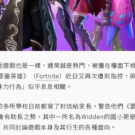
而遊戲也是一樣，通常越是熱門，被攤在檯面下
要塞英雄》（
Fortnite
）近日又再次遭到指控，
暴力行為」似乎息息相關。
的多所學校日前都寫了封信給家長，警告他們《
有助長之勢，其中一所名為Widden的國小更
，共同討論遊戲本身及其衍生的各種面向。