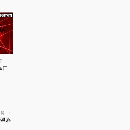
奇
季口
一篇
→
殞落