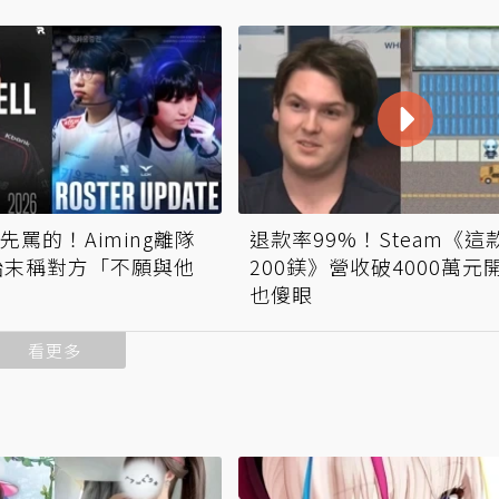
先罵的！Aiming離隊
退款率99%！Steam《這
始末稱對方「不願與他
200鎂》營收破4000萬元
也傻眼
看更多