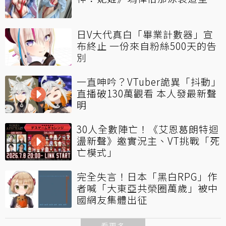
日V大代真白「畢業計數器」宣
布終止 一份來自粉絲500天的告
別
一直呻吟？VTuber詭異「抖動」
直播破130萬觀看 本人發最新聲
明
30人全數陣亡！《艾恩葛朗特迴
盪新聲》邀實況主、VT挑戰「死
亡模式」
完全失言！日本「黑白RPG」作
者喊「大東亞共榮圈萬歲」被中
國網友集體出征
看更多