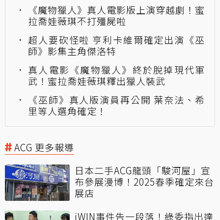
《魔物獵人》真人電影版上演穿越劇！蜜
拉喬娃薇琪不打殭屍啦
超人要砍怪啦 亨利卡維爾確定出演《巫
師》影集主角傑洛特
真人電影《魔物獵人》終於脫掉現代軍
武！蜜拉喬娃薇琪釋出獵人裝武
《巫師》真人版演員再公開 葉奈法、希
里等人選角確定！
ACG 更多報導
日本二手ACG龍頭「駿河屋」宣
布參展漫博！2025春季確定來台
展店
iWIN事件告一段落！綠委指出達