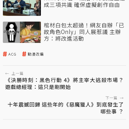
成三項共識 確保虛擬創作自由
棺材白包太超過！網友自辦「已
故角色Only」同人展惹議 主辦
方：將改進活動
ACG
動漫改編
←
上一篇
《決勝時刻：黑色行動 4》將主宰大逃殺市場？
遊戲總經理：這只是剛開始
下一篇
→
十年震撼回歸 這些年的《惡魔獵人》到底發生了
哪些事 ？