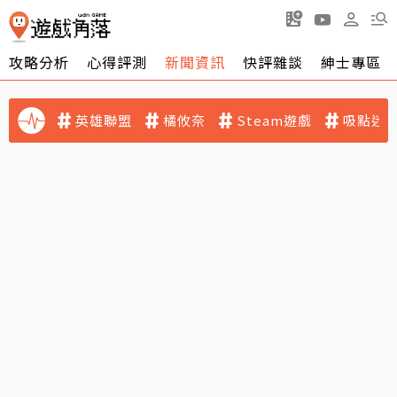
攻略分析
心得評測
新聞資訊
快評雜談
紳士專區
英雄聯盟
橘攸奈
Steam遊戲
吸點迷