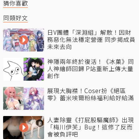
猜你喜歡
同類好文
日V團體「深淵組」解散！因財
務惡化無法穩定營運 同步揭成員
未來去向
神隱兩年終於復活！《冰菓》同
人神繪師回歸 P站重新上傳大量
創作
展現大胸襟！Coser扮《絕區
零》蕾米埃爾粉絲福利給好給滿
人妻除靈《打屁股驅魔師》出現
「梅川伊芙」Bug！這修了反而
會被負評吧