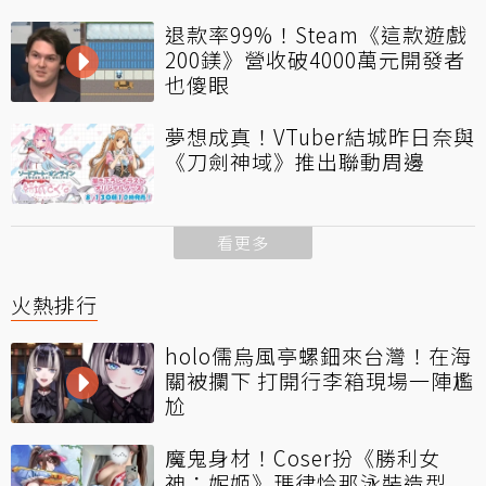
退款率99%！Steam《這款遊戲
200鎂》營收破4000萬元開發者
也傻眼
夢想成真！VTuber結城昨日奈與
《刀劍神域》推出聯動周邊
看更多
火熱排行
holo儒烏風亭螺鈿來台灣！在海
關被攔下 打開行李箱現場一陣尷
尬
魔鬼身材！Coser扮《勝利女
神：妮姬》瑪律恰那泳裝造型