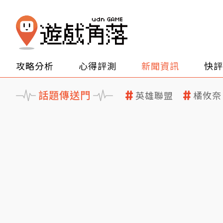
攻略分析
心得評測
新聞資訊
快評
話題傳送門
英雄聯盟
橘攸奈