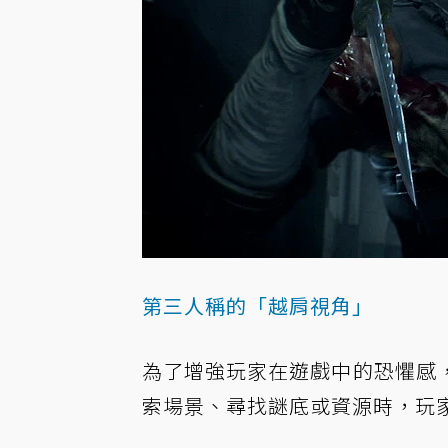
第三人稱的「越肩視角」
為了增強玩家在遊戲中的恐懼感
索場景、尋找謎底或資源時，玩