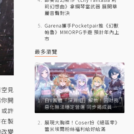
莉幻想曲》拿鋼琴當武器 展開華
麗音聲對決
Garena攜手Pocketpair推《幻獸
帕魯》MMORPG手遊 預計年內上
市
最多瀏覽
司空見
讓你開
日V團體「深淵組」解散！因財務
惡化無法穩定營運 同步揭成員未
，或許
來去向
作在製
展現大胸襟！Coser扮《絕區零》
蕾米埃爾粉絲福利給好給滿
的改變