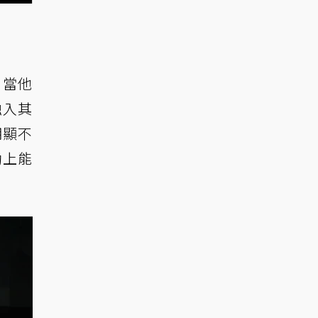
，當他
融入其
明顯不
動上能