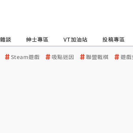
雜談
紳士專區
VT加油站
投稿專區
Steam遊戲
吸點迷因
聯盟戰棋
遊戲