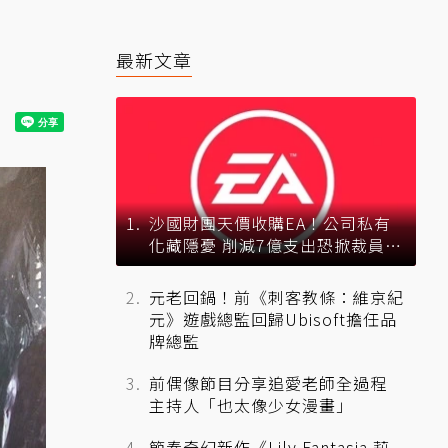
最新文章
沙國財團天價收購EA！公司私有
化藏隱憂 削減7億支出恐掀裁員風
暴？
元老回鍋！前《刺客教條：維京紀
元》遊戲總監回歸Ubisoft擔任品
牌總監
前偶像節目分享追愛老師全過程
主持人「也太像少女漫畫」
節奏奇幻新作《Lily Fantasia 莉