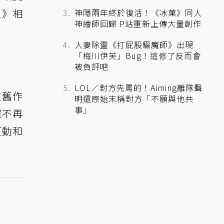
2》相
神隱兩年終於復活！《冰菓》同人
神繪師回歸 P站重新上傳大量創作
人妻除靈《打屁股驅魔師》出現
「梅川伊芙」Bug！這修了反而會
被負評吧
LOL／對方先罵的！Aiming離隊聲
重舊作
明還原始末稱對方「不願與他共
事」
屍不再
互動和