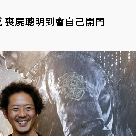
感 喪屍聰明到會自己開門