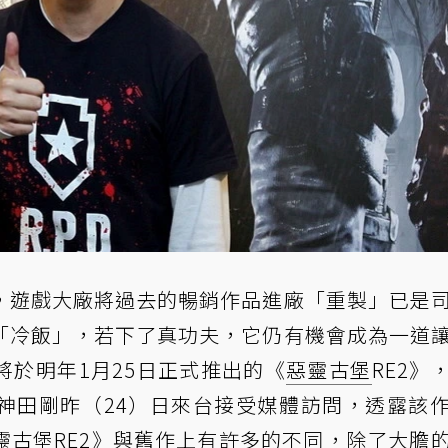
，遊戲大廠將過去的暢銷作品進廠「重製」已是
「冷飯」，若下了真功夫，它仍有機會成為一道
將於明年1月25日正式推出的《
惡靈古堡
RE2》
神田剛昨（24）日來台接受媒體訪問，透露該
靈古堡RE2》與舊作上有許多的不同，除了大膽