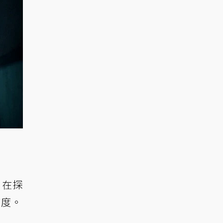
，在探
膩度。