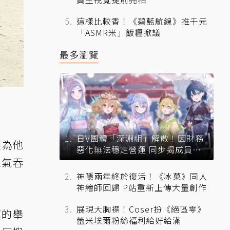
這樣比較香！《碧藍航線》推千元
「ASMR米」飯糰掀議
最多瀏覽
日V團體「深淵組」解散！因財務
經為他
惡化無法穩定營運 同步揭成員未
來去向
忍氣吞
神隱兩年終於復活！《冰菓》同人
神繪師回歸 P站重新上傳大量創作
展現大胸襟！Coser扮《絕區零》
厲的舉
蕾米埃爾粉絲福利給好給滿