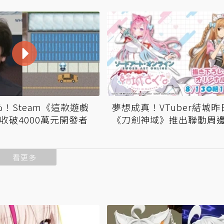
%！Steam《這款遊戲
夢想成真！VTuber結城
營收破4000萬元開發者
《刀劍神域》推出聯動周
看更多