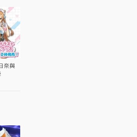
昨日奈與
邊