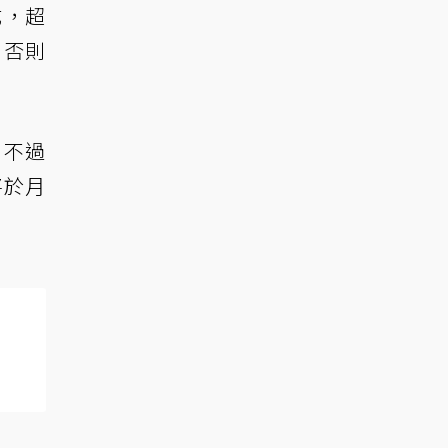
式，超
，否則
，不過
將於月