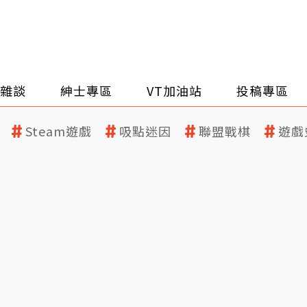
雜談
紳士專區
VT加油站
投稿專區
Steam遊戲
吸點迷因
聯盟戰棋
遊戲