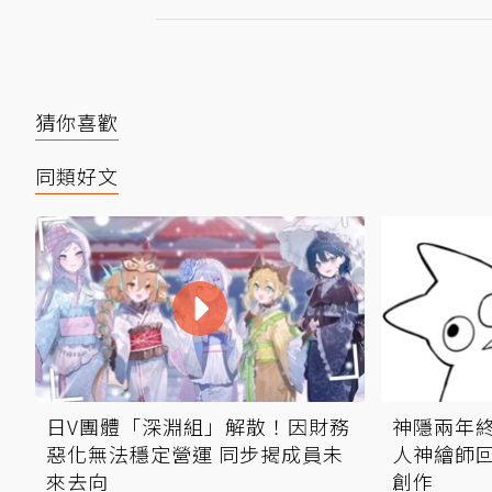
猜你喜歡
同類好文
日V團體「深淵組」解散！因財務
神隱兩年
惡化無法穩定營運 同步揭成員未
人神繪師回
來去向
創作