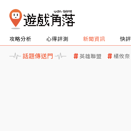
攻略分析
心得評測
新聞資訊
快評
話題傳送門
英雄聯盟
橘攸奈