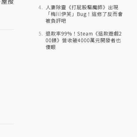
房屋搜
人妻除靈《打屁股驅魔師》出現
「梅川伊芙」Bug！這修了反而會
被負評吧
退款率99%！Steam《這款遊戲2
00鎂》營收破4000萬元開發者也
傻眼