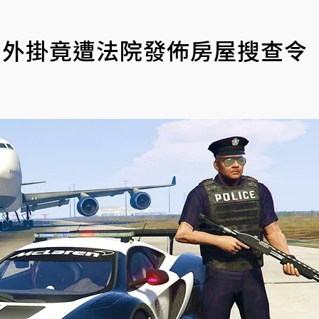
5》外掛竟遭法院發佈房屋搜查令