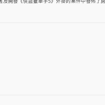
售及開發《俠盜獵車手5》外掛的案件中發佈了