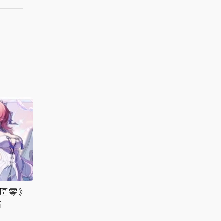
絕區零》
滿