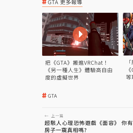
GTA 更多報導
「
把《GTA》搬進VRChat！
《
《另一種人生》體驗高自由
等
度的虛擬世界
GTA
←
上一篇
超駭人心理恐怖遊戲《面容》 你
房子一窺真相嗎?