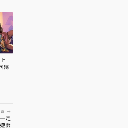
冠上
回歸
一篇
→
你一定
遊戲