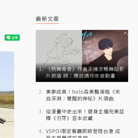
最新文章
《熱舞青春》作者手繪流暢舞蹈影
片掀議 網：應該請你來做動畫
美夢成真！holo森美聲演唱《來
自深淵：覺醒的神秘》片頭曲
從漫畫中走出來！健身主播完美詮
釋《刃牙》宮本武藏
VSPO!限定餐廳即將登陸台港 成
員主視覺提前亮相