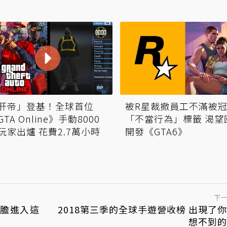
肝帝」登基！全球首位
被R星裁撤員工不滿被
GTA Online》手動8000
「不當行為」標籤 渴望
玩家出爐 花費2.7萬小時
開發《GTA6》
下
有膽進入這
2018第三季的全球手遊營收榜 出現了
想不到的