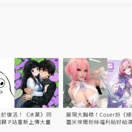
終於復活！《冰菓》同
展現大胸襟！Coser扮《
歸 P站重新上傳大量
蕾米埃爾粉絲福利給好給