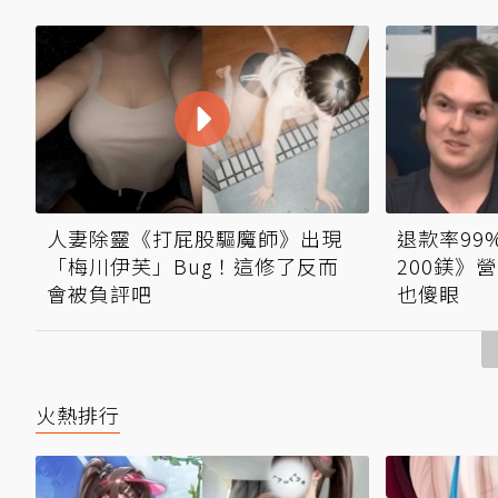
人妻除靈《打屁股驅魔師》出現
退款率99
「梅川伊芙」Bug！這修了反而
200鎂》
會被負評吧
也傻眼
火熱排行