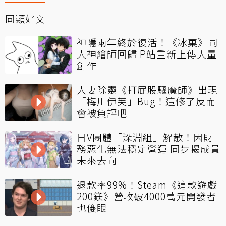
同類好文
神隱兩年終於復活！《冰菓》同
人神繪師回歸 P站重新上傳大量
創作
人妻除靈《打屁股驅魔師》出現
「梅川伊芙」Bug！這修了反而
會被負評吧
日V團體「深淵組」解散！因財
務惡化無法穩定營運 同步揭成員
未來去向
退款率99%！Steam《這款遊戲
200鎂》營收破4000萬元開發者
也傻眼