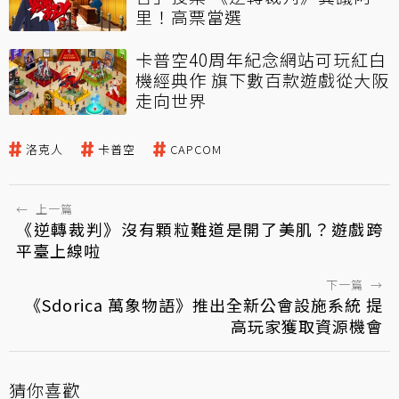
里！高票當選
卡普空40周年紀念網站可玩紅白
機經典作 旗下數百款遊戲從大阪
走向世界
洛克人
卡普空
CAPCOM
←
上一篇
《逆轉裁判》沒有顆粒難道是開了美肌？遊戲跨
平臺上線啦
下一篇
→
《Sdorica 萬象物語》推出全新公會設施系統 提
高玩家獲取資源機會
猜你喜歡