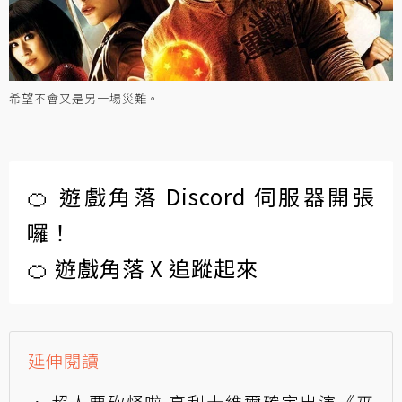
希望不會又是另一場災難。
🍊 遊戲角落 Discord 伺服器開張
囉！
🍊 遊戲角落 X 追蹤起來
延伸閱讀
超人要砍怪啦 亨利卡維爾確定出演《巫