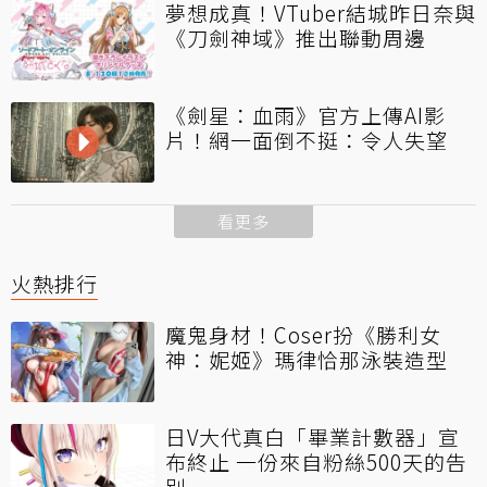
夢想成真！VTuber結城昨日奈與
《刀劍神域》推出聯動周邊
《劍星：血雨》官方上傳AI影
片！網一面倒不挺：令人失望
看更多
火熱排行
魔鬼身材！Coser扮《勝利女
神：妮姬》瑪律恰那泳裝造型
日V大代真白「畢業計數器」宣
布終止 一份來自粉絲500天的告
別