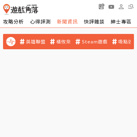
攻略分析
心得評測
新聞資訊
快評雜談
紳士專區
英雄聯盟
橘攸奈
Steam遊戲
吸點迷