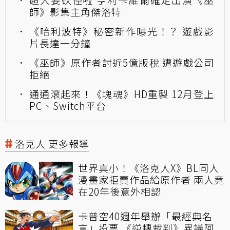
師》影集主角傑洛特
《哈利波特》秘密新作曝光！？ 遊戲影
片長達一分鐘
《巫師》原作者討近5億版稅 遭遊戲公司
拒絕
通通滾起來！《塊魂》HD重製 12月登上
PC、Switch平台
洛克人 更多報導
世界真小！《洛克人X》BL同人
漫畫家拒賣作品給原作者 兩人竟
在20年後意外相認
卡普空40週年舉辦「最經典名
言」投票 《逆轉裁判》異議阿