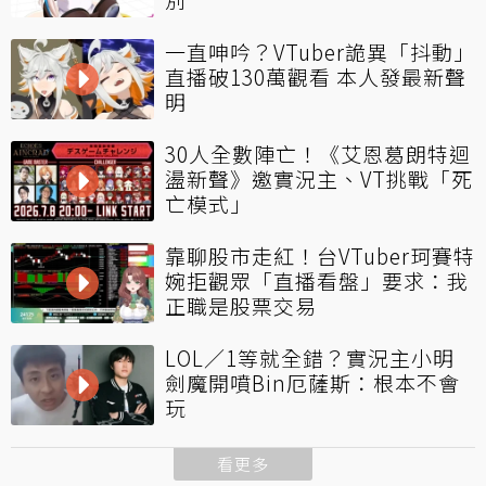
一直呻吟？VTuber詭異「抖動」
直播破130萬觀看 本人發最新聲
明
30人全數陣亡！《艾恩葛朗特迴
盪新聲》邀實況主、VT挑戰「死
亡模式」
靠聊股市走紅！台VTuber珂賽特
婉拒觀眾「直播看盤」要求：我
正職是股票交易
LOL／1等就全錯？實況主小明
劍魔開噴Bin厄薩斯：根本不會
玩
看更多